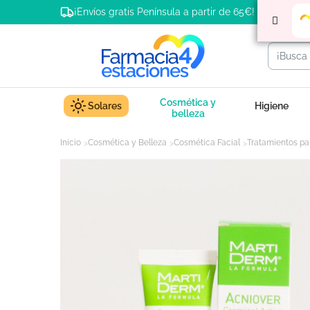
¡Envíos gratis Península a partir de 65€!
Cosmética y
Solares
Higiene
belleza
Inicio
Cosmética y Belleza
Cosmética Facial
Tratamientos par