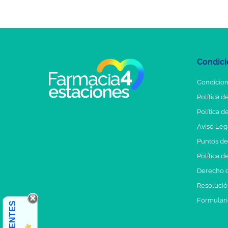
Condici
Condicion
Política d
Política d
Aviso Leg
Puntos d
Política d
Derecho d
Resolución
Formulari