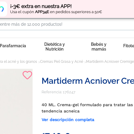
Regístrate
y obtén
puntos
por tus compras
¡-3€ extra en nuestra APP!
Usa el cupón
APP34E
en pedidos superiores a 50€
Dietética y
Bebés y
Parafarmacia
Fitot
Nutrición
mamás
a el acné y los granos
Cremas Piel Grasa y Acné
Martiderm Acniover Cremigel
Martiderm Acniover Cre
Referencia:
176247
40 ML. Crema-gel formulado para tratar las 
tendencia acneica
Ver descripción completa