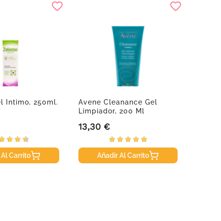
l Intimo, 250ml.
Avene Cleanance Gel
Collma
Limpiador, 200 Ml
Magnes
Hialuró
13,30 €
12,08
Precio
Precio
 Al Carrito
Añadir Al Carrito
A