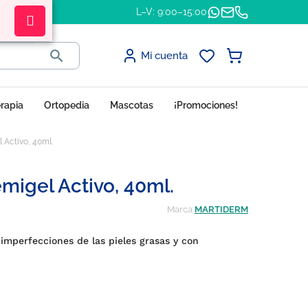
L–V: 9:00–15:00

Mi cuenta
erapia
Ortopedia
Mascotas
¡Promociones!
 Activo, 40ml.
migel Activo, 40ml.
Marca
MARTIDERM
imperfecciones de las pieles grasas y con