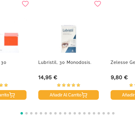
 30
Lubristil, 30 Monodosis.
Zelesse Ge
14,95 €
9,80 €
Precio
Precio
rrito
Añadir Al Carrito
Añadir