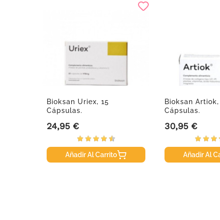
 Fusion
Bioksan Uriex, 15
Bioksan Artiok,
..
Cápsulas.
Cápsulas.
24,95 €
30,95 €
Precio
Precio
Añadir Al Carrito
Añadir Al Ca