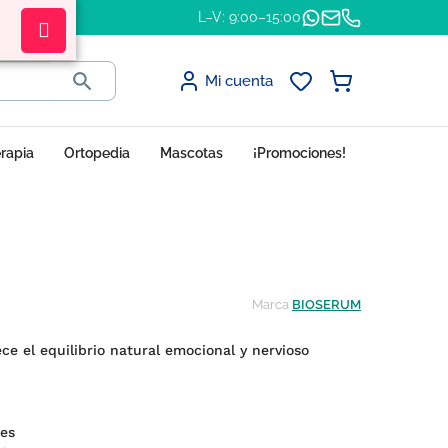
L–V: 9:00–15:00

Mi cuenta
erapia
Ortopedia
Mascotas
¡Promociones!
Marca
BIOSERUM
ce el equilibrio natural emocional y nervioso
es