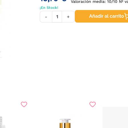
Valoración media:
10
/10 Nº v
¡En Stock!
Añadir al carrito
-
+