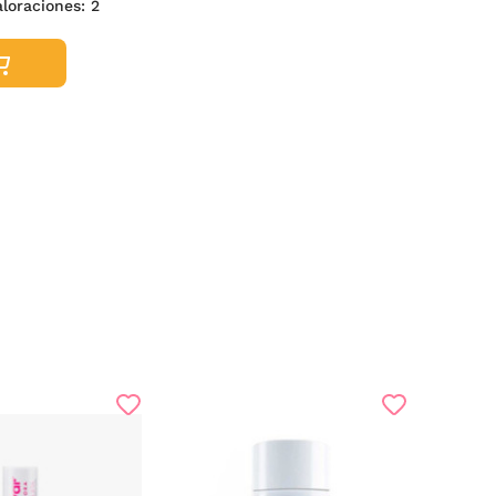
aloraciones:
2