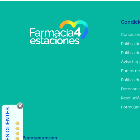
Condici
Condicion
Política d
Política d
Aviso Leg
Puntos d
Política d
Derecho d
Resolución
Formulari
OPINIONES CLIENTES
Pago seguro con