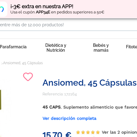
Regístrate
y obtén
puntos
por tus compras
¡-3€ extra en nuestra APP!
Usa el cupón
APP34E
en pedidos superiores a 50€
Dietética y
Bebés y
Parafarmacia
Fitot
Nutrición
mamás
Ansiomed, 45 Cápsulas
Ansiomed, 45 Cápsulas
Referencia:
172164
45 CAPS
. Suplemento alimenticio que favore
Ver descripción completa
Ver las 2 opinion
15,70 €