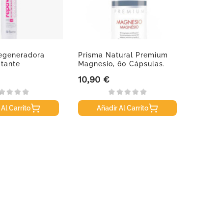
egeneradora
Prisma Natural Premium
XLS Me
atante
Magnesio, 60 Cápsulas.
180 C
10,90 €
128,6
Precio
Precio
 Al Carrito
Añadir Al Carrito
A