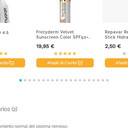
 4,5
Frezyderm Velvet
Repavar R
Sunscreen Color SPF50+,
Stick Hidr
50 Ml
19,95 €
2,50 €
Precio
Precio
rrito
Añadir Al Carrito
Añadir
ios (2)
miento normal del sistema nervioso.