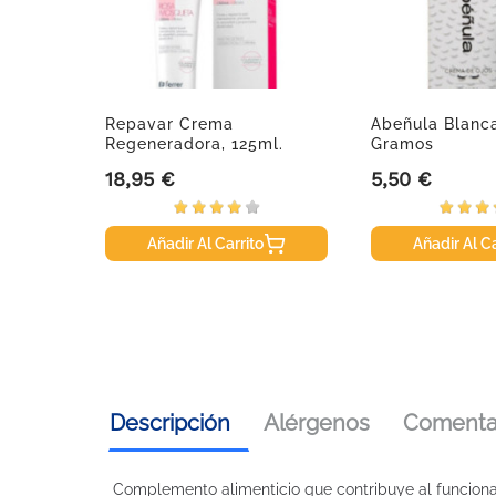
ño, 750
Repavar Crema
Abeñula Blanca
Regeneradora, 125ml.
Gramos
18,95 €
5,50 €
Precio
Precio
Añadir Al Carrito
Añadir Al Ca
Descripción
Alérgenos
Comentar
Complemento alimenticio que contribuye al funciona