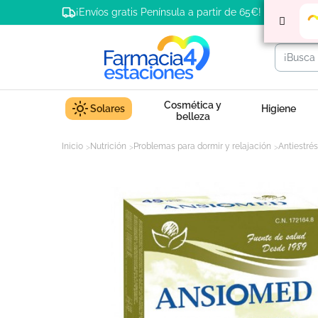
¡Envíos gratis Península a partir de 65€!
Cosmética y
Solares
Higiene
belleza
Inicio
Nutrición
Problemas para dormir y relajación
Antiestrés