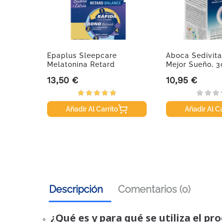
dos,
Epaplus Sleepcare
Aboca Sedivit
Melatonina Retard
Mejor Sueño, 
Balance...
13,50 €
10,95 €
Precio
Precio
Añadir Al Carrito
Añadir Al Ca
Descripción
Comentarios (0)
¿Qué es y para qué se utiliza el pr