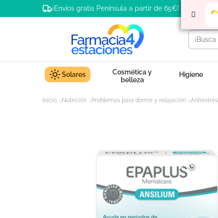
¡Envíos gratis Península a partir de 65€!
Cosmética y
Solares
Higiene
belleza
Inicio
Nutrición
Problemas para dormir y relajación
Antiestrés