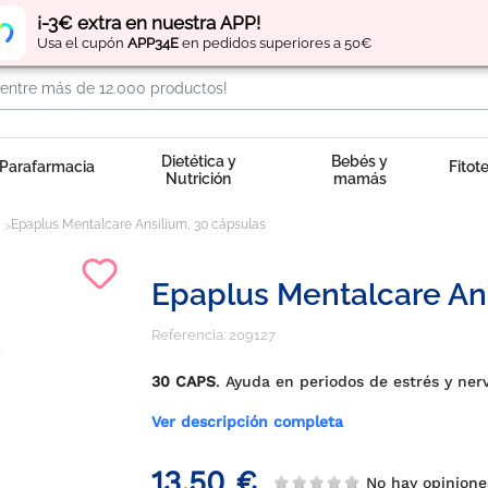
Regístrate
y obtén
puntos
por tus compras
¡-3€ extra en nuestra APP!
Usa el cupón
APP34E
en pedidos superiores a 50€
Dietética y
Bebés y
Parafarmacia
Fitot
Nutrición
mamás
Epaplus Mentalcare Ansilium, 30 cápsulas
Epaplus Mentalcare Ans
Referencia:
209127
30 CAPS
. Ayuda en periodos de estrés y ner
Ver descripción completa
13,50 €
No hay opinione