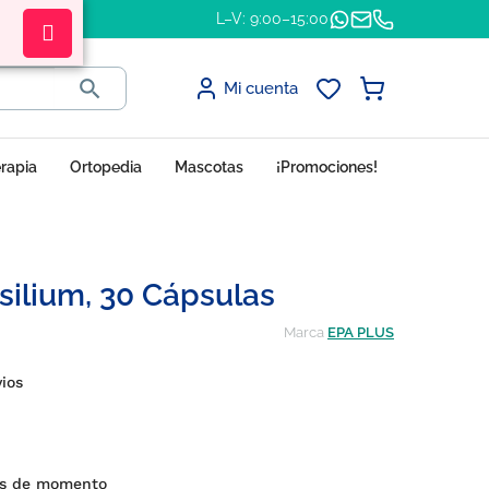
L–V: 9:00–15:00

Mi cuenta
erapia
Ortopedia
Mascotas
¡Promociones!
ilium, 30 Cápsulas
Marca
EPA PLUS
vios
s de momento