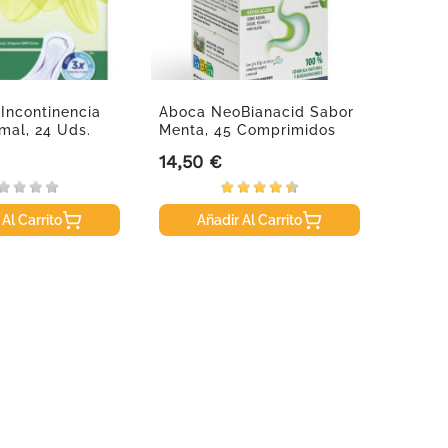
Incontinencia
Aboca NeoBianacid Sabor
Oftan
mal, 24 Uds.
Menta, 45 Comprimidos
Caps.
14,50 €
43,95
Precio
Precio
 Al Carrito
Añadir Al Carrito
A