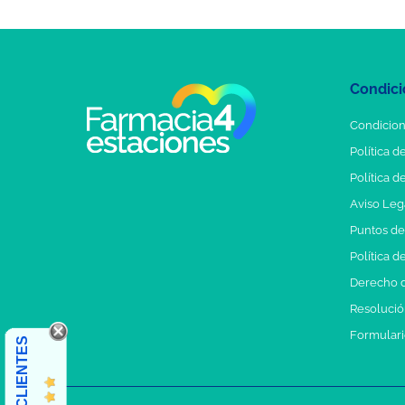
Condici
Condicion
Política d
Política d
Aviso Leg
Puntos d
Política d
Derecho d
Resolución
Formulari