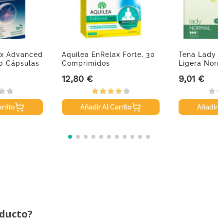
ax Advanced
Aquilea EnRelax Forte, 30
Tena Lady 
30 Cápsulas
Comprimidos
Ligera Nor
12,80 €
9,01 €
Precio
Precio
rrito
Añadir Al Carrito
Añadir
oducto?