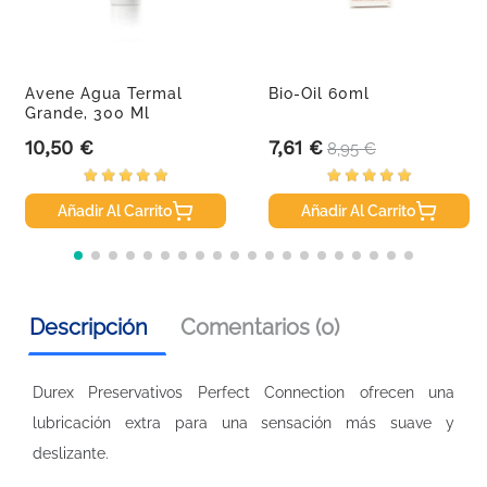
Avene Agua Termal
Bio-Oil 60ml
Grande, 300 Ml
10,50 €
7,61 €
Precio
Precio
Precio base
8,95 €
Añadir Al Carrito
Añadir Al Carrito
Descripción
Comentarios (0)
Durex Preservativos Perfect Connection ofrecen una
lubricación extra para una sensación más suave y
deslizante.