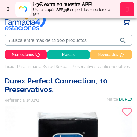
¡-3€ extra en nuestra APP!
Regístrate
y obtén
puntos
por tus compras
Usa el cupón
APP34E
en pedidos superiores a
50€

Promociones
Marcas
Novedades
Inicio
Parafarmacia
Salud Sexual
Preservativos y anticonceptivos
Du
Durex Perfect Connection, 10
Preservativos.
Marca
DUREX
Referencia:
198474