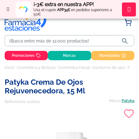
¡-3€ extra en nuestra APP!
Regístrate
y obtén
puntos
por tus compras
Usa el cupón
APP34E
en pedidos superiores a
50€

Promociones
Marcas
Novedades
Inicio
Cosmética y Belleza
Cosmética Facial
Contorno de ojos
Patyka Crema De Ojos Rejuvenecedora, 15 ml
Patyka Crema De Ojos
Rejuvenecedora, 15 Ml
Marca
Patyka
Referencia:
110600