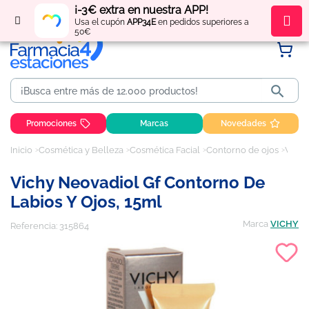
¡-3€ extra en nuestra APP!
Regístrate
y obtén
puntos
por tus compras
Usa el cupón
APP34E
en pedidos superiores a
50€

Promociones
Marcas
Novedades
Inicio
Cosmética y Belleza
Cosmética Facial
Contorno de ojos
Vichy Neovadiol Gf Contorno de Labios y Ojos, 15ml
Vichy Neovadiol Gf Contorno De
Labios Y Ojos, 15ml
Marca
VICHY
Referencia:
315864