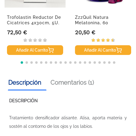
Trofolastin Reductor De
ZzzQuil Natura
Cicatrices 4x30cm, 5U.
Melatonina, 60
Gominolas
72,50 €
20,50 €
Precio
Precio
Añadir Al Carrito
Añadir Al Carrito
Descripción
Comentarios (1)
DESCRIPCIÓN
Tratamiento densificador alisante. Alisa, aporta materia y
sostén al contorno de los ojos y los labios.