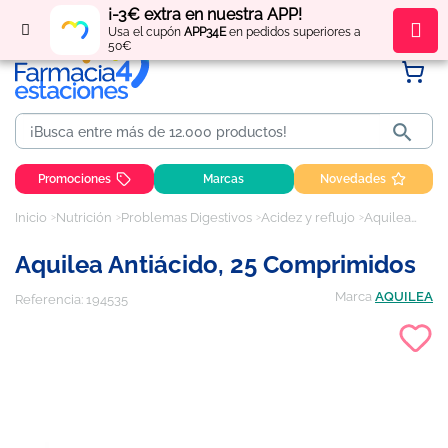
¡-3€ extra en nuestra APP!
Regístrate
y obtén
puntos
por tus compras
Usa el cupón
APP34E
en pedidos superiores a
50€

Promociones
Marcas
Novedades
Inicio
Nutrición
Problemas Digestivos
Acidez y reflujo
Aquilea Antiácido, 25 comprimidos
Aquilea Antiácido, 25 Comprimidos
Marca
AQUILEA
Referencia:
194535