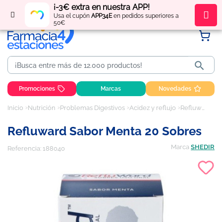
¡-3€ extra en nuestra APP!
Regístrate
y obtén
puntos
por tus compras
Usa el cupón
APP34E
en pedidos superiores a
50€

Promociones
Marcas
Novedades
Inicio
Nutrición
Problemas Digestivos
Acidez y reflujo
Refluward Sabor Menta 20 sobres
Refluward Sabor Menta 20 Sobres
Marca
SHEDIR
Referencia:
188040