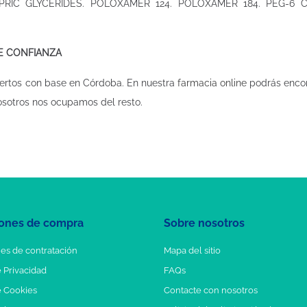
PRIC GLYCERIDES. POLOXAMER 124. POLOXAMER 184. PEG-6 C
DE CONFIANZA
ertos con base en Córdoba. En nuestra
farmacia online
podrás encon
osotros nos ocupamos del resto.
ones de compra
Sobre nosotros
es de contratación
Mapa del sitio
e Privacidad
FAQs
e Cookies
Contacte con nosotros