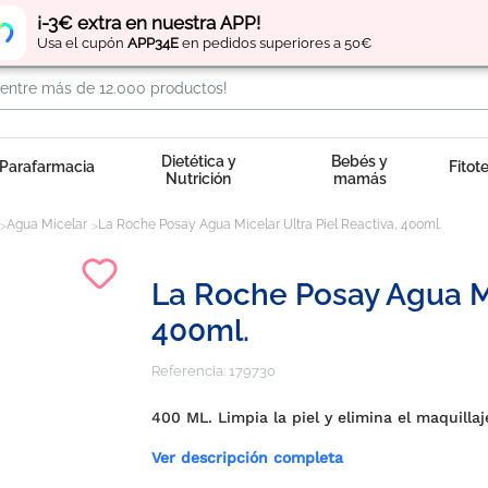
Regístrate
y obtén
puntos
por tus compras
¡-3€ extra en nuestra APP!
Usa el cupón
APP34E
en pedidos superiores a 50€
Dietética y
Bebés y
Parafarmacia
Fitot
Nutrición
mamás
Agua Micelar
La Roche Posay Agua Micelar Ultra Piel Reactiva, 400ml.
La Roche Posay Agua Mi
400ml.
Referencia:
179730
400 ML. Limpia la piel y elimina el maquillaj
Ver descripción completa