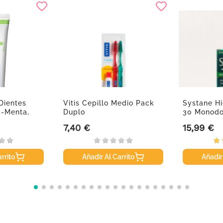
 Dientes
Vitis Cepillo Medio Pack
Systane Hi
-Menta,
Duplo
30 Monodo
7,40 €
15,99 €
Precio
Precio
rrito
Añadir Al Carrito
Añadir