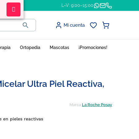
L–V: 9:00–15:00

Mi cuenta
erapia
Ortopedia
Mascotas
¡Promociones!
celar Ultra Piel Reactiva,
Marca
La Roche Posay
e en pieles reactivas