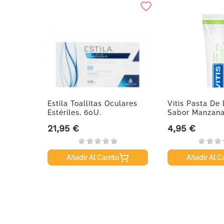
ampú
Estila Toallitas Oculares
Vitis Pasta De
ml.
Estériles, 60U.
Sabor Manzana
100ml
21,95 €
4,95 €
Precio
Precio
Añadir Al Carrito
Añadir Al Ca