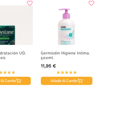
dratación UD,
Germisdin Higiene Intima,
Armoli
sis
500ml.
Compr
11,95 €
20,95
Precio
Precio
 Al Carrito
Añadir Al Carrito
A