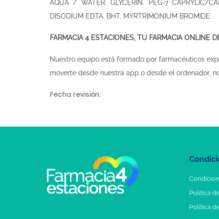
AQUA / WATER. GLYCERIN. PEG-7 CAPRYLIC/CA
DISODIUM EDTA. BHT. MYRTRIMONIUM BROMIDE.
FARMACIA 4 ESTACIONES, TU FARMACIA ONLINE 
Nuestro equipo está formado por farmacéuticos exp
moverte desde nuestra app o desde el ordenador, n
Fecha revisión:
Condici
Condicion
Política d
Política d