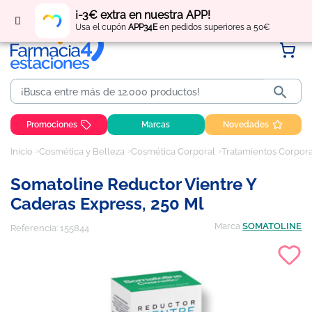
Regístrate
y obtén
puntos
por tus compras
¡-3€ extra en nuestra APP!
Usa el cupón
APP34E
en pedidos superiores a 50€

Promociones
Marcas
Novedades
Inicio
Cosmética y Belleza
Cosmética Corporal
Tratamientos Corpor
Somatoline Reductor Vientre Y
Caderas Express, 250 Ml
Marca
SOMATOLINE
Referencia:
155844