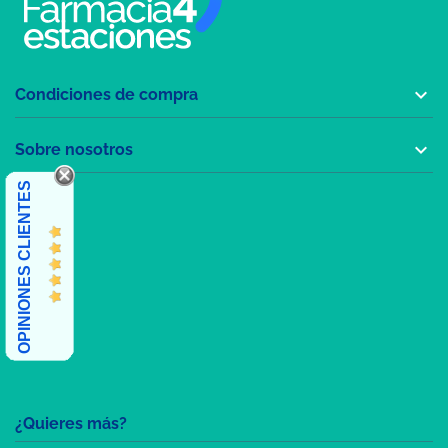

Condiciones de compra

Sobre nosotros
OPINIONES CLIENTES
¿Quieres más?