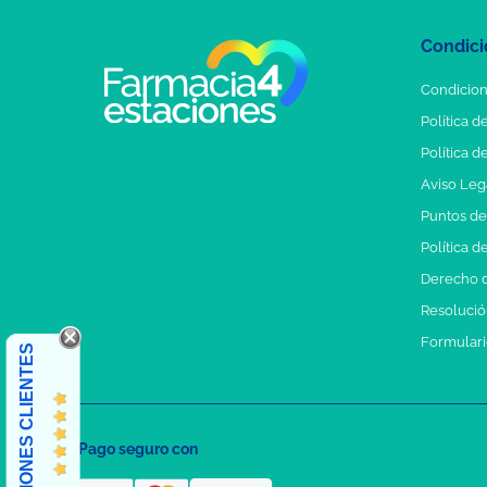
Condici
Condicion
Política d
Política d
Aviso Leg
Puntos d
Política d
Derecho d
Resolución
Formulari
OPINIONES CLIENTES
Pago seguro con