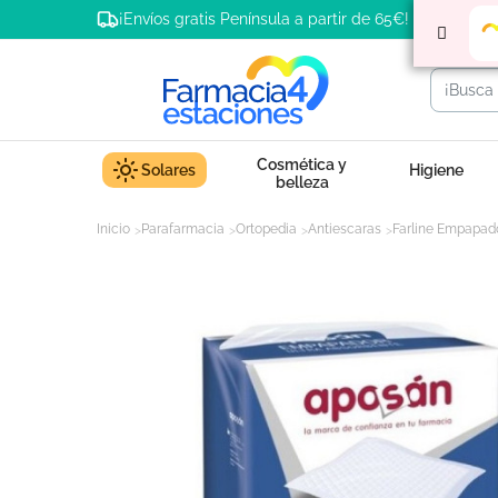
¡Envíos gratis Península a partir de 65€!
Cosmética y
Solares
Higiene
belleza
Inicio
Parafarmacia
Ortopedia
Antiescaras
Farline Empapad