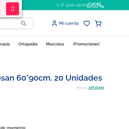
L–V: 9:00–15:00

Mi cuenta
erapia
Ortopedia
Mascotas
¡Promociones!
osan 60*90cm, 20 Unidades
Marca
APOSAN
s de momento