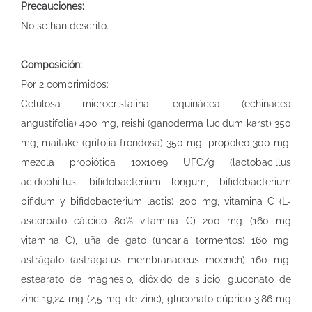
Precauciones:
No se han descrito.
Composición:
Por 2 comprimidos:
Celulosa microcristalina, equinácea (echinacea
angustifolia) 400 mg, reishi (ganoderma lucidum karst) 350
mg, maitake (grifolia frondosa) 350 mg, propóleo 300 mg,
mezcla probiótica 10x10e9 UFC/g (lactobacillus
acidophillus, bifidobacterium longum, bifidobacterium
bifidum y bifidobacterium lactis) 200 mg, vitamina C (L-
ascorbato cálcico 80% vitamina C) 200 mg (160 mg
vitamina C), uña de gato (uncaria tormentos) 160 mg,
astrágalo (astragalus membranaceus moench) 160 mg,
estearato de magnesio, dióxido de silicio, gluconato de
zinc 19,24 mg (2,5 mg de zinc), gluconato cúprico 3,86 mg