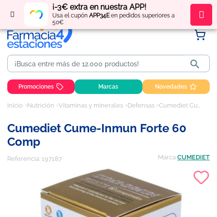
¡-3€ extra en nuestra APP!
Regístrate
y obtén
puntos
por tus compras
Usa el cupón
APP34E
en pedidos superiores a
50€

Promociones
Marcas
Novedades
Inicio
Nutrición
Vitaminas y minerales
Defensas
Cumediet Cume-Inmun Forte 60 comp
Cumediet Cume-Inmun Forte 60
Comp
Marca
CUMEDIET
Referencia:
197187