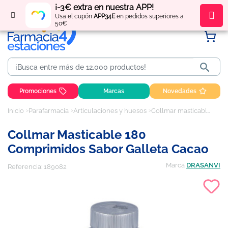
¡-3€ extra en nuestra APP!
Regístrate
y obtén
puntos
por tus compras
Usa el cupón
APP34E
en pedidos superiores a
50€

Promociones
Marcas
Novedades
Inicio
Parafarmacia
Articulaciones y huesos
Collmar masticable 180 comprimidos sabor galleta cacao
Collmar Masticable 180
Comprimidos Sabor Galleta Cacao
Marca
DRASANVI
Referencia:
189082