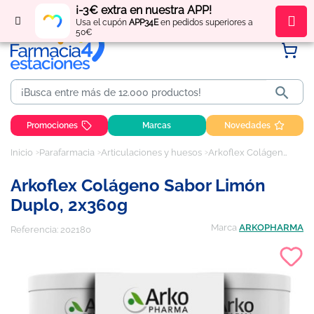
¡-3€ extra en nuestra APP!
Regístrate
y obtén
puntos
por tus compras
Usa el cupón
APP34E
en pedidos superiores a
50€

Promociones
Marcas
Novedades
Inicio
Parafarmacia
Articulaciones y huesos
Arkoflex Colágeno Sabor Limón Duplo, 2x360g
Arkoflex Colágeno Sabor Limón
Duplo, 2x360g
Marca
ARKOPHARMA
Referencia:
202180