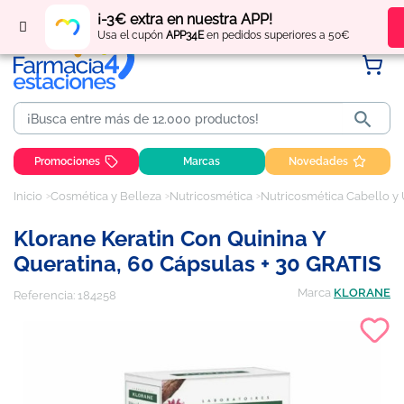
Regístrate
y obtén
puntos
por tus compras
¡-3€ extra en nuestra APP!
Usa el cupón
APP34E
en pedidos superiores a 50€

Promociones
Marcas
Novedades
Inicio
Cosmética y Belleza
Nutricosmética
Nutricosmética Cabello y
Klorane Keratin Con Quinina Y
Queratina, 60 Cápsulas + 30 GRATIS
Marca
KLORANE
Referencia:
184258