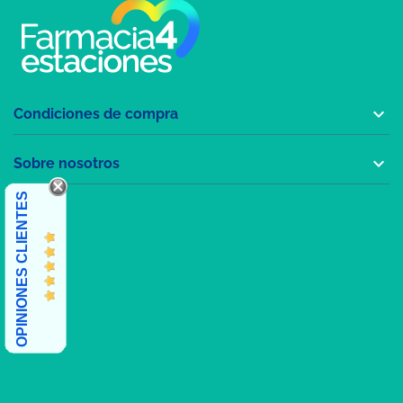

Condiciones de compra

Sobre nosotros
OPINIONES CLIENTES