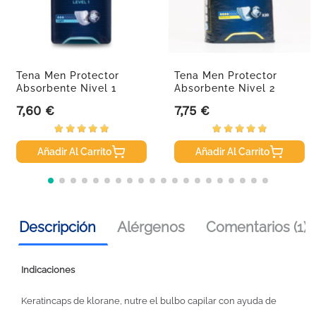
Tena Men Protector
Tena Men Protector
Absorbente Nivel 1
Absorbente Nivel 2
Light, 24...
Medium,...
7,60 €
7,75 €
Precio
Precio
Añadir Al Carrito
Añadir Al Carrito
Descripción
Alérgenos
Comentarios (1)
Indicaciones
Keratincaps de klorane, nutre el bulbo capilar con ayuda de