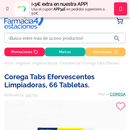
¡-3€ extra en nuestra APP!
Regístrate
y obtén
puntos
por tus compras
Usa el cupón
APP34E
en pedidos superiores a
50€

Promociones
Marcas
Novedades
Inicio
Higiene
Higiene Bucal
Ortodoncia
Corega Tabs Efervescentes limpiadoras, 66 tabletas.
Corega Tabs Efervescentes
Limpiadoras, 66 Tabletas.
Marca
COREGA
Referencia:
349779