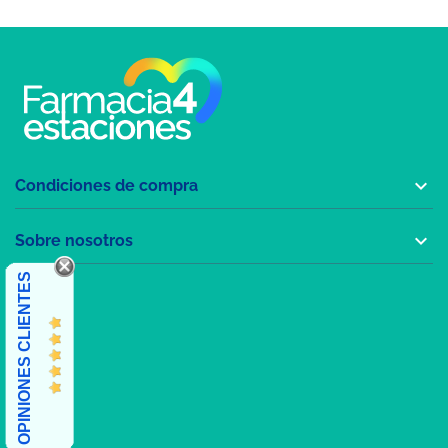

Condiciones de compra

Sobre nosotros
OPINIONES CLIENTES