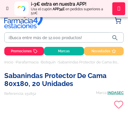
¡-3€ extra en nuestra APP!
Regístrate
y obtén
puntos
por tus compras
Usa el cupón
APP34E
en pedidos superiores a
50€

Promociones
Marcas
Novedades
Inicio
Parafarmacia
Botiquín
Sabanindas Protector de Cama 80x180, 20 unidades
Sabanindas Protector De Cama
80x180, 20 Unidades
Marca
INDASEC
Referencia:
151852