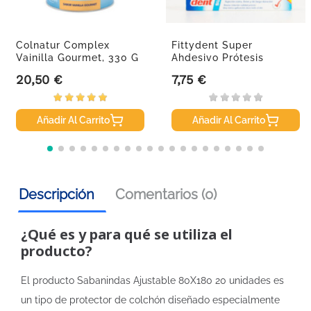
Colnatur Complex
Fittydent Super
Vainilla Gourmet, 330 G
Ahdesivo Prótesis
Dental, 40g.
20,50 €
7,75 €
Precio
Precio
Añadir Al Carrito
Añadir Al Carrito
Descripción
Comentarios (0)
¿Qué es y para qué se utiliza el
producto?
El producto Sabanindas Ajustable 80X180 20 unidades es
un tipo de protector de colchón diseñado especialmente