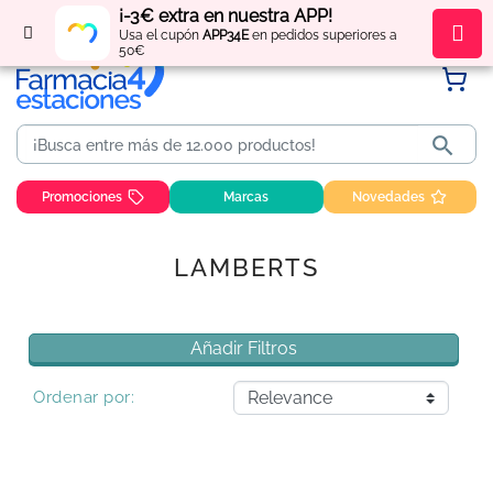
¡-3€ extra en nuestra APP!
Regístrate
y obtén
puntos
por tus compras
Usa el cupón
APP34E
en pedidos superiores a
50€

Promociones
Marcas
Novedades
LAMBERTS
Añadir Filtros
Ordenar por: