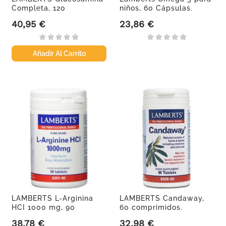
Completa, 120
niños, 60 Cápsulas.
comprimidos
40,95 €
23,86 €
Precio
Precio
Añadir Al Carrito
LAMBERTS L-Arginina
LAMBERTS Candaway,
HCI 1000 mg, 90
60 comprimidos.
comprimidos.
38,78 €
32,98 €
Precio
Precio