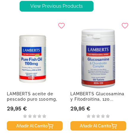
View Previous Products
LAMBERTS aceite de
LAMBERTS Glucosamina
pescado puro 1100mg,
y Fitodroitina, 120...
60...
29,95 €
29,95 €
Precio
Precio
Añadir Al Carrito
Añadir Al Carrito