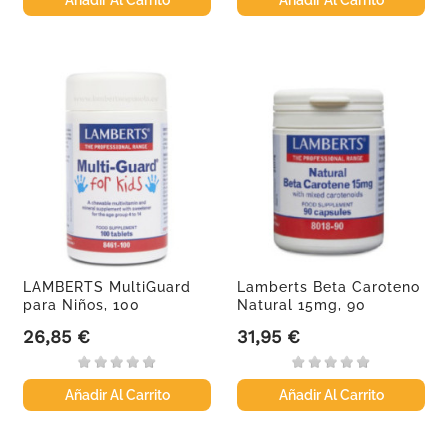
LAMBERTS MultiGuard
Lamberts Beta Caroteno
para Niños, 100
Natural 15mg, 90
comprimidos.
cápsulas
26,85 €
31,95 €
Precio
Precio
Añadir Al Carrito
Añadir Al Carrito