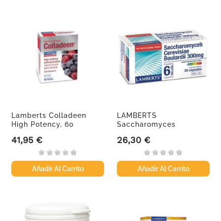
Lamberts Colladeen
LAMBERTS
High Potency, 60
Saccharomyces
Comprimidos...
Boulardii, 30 cápsulas.
41,95 €
26,30 €
Precio
Precio
Añadir Al Carrito
Añadir Al Carrito