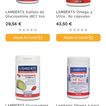
LAMBERTS Sulfato de
LAMBERTS Omega 3
Glucosamina 2KCl 700
Ultra , 60 cápsulas.
mg,...
29,54 €
43,50 €
Precio
Precio
Añadir Al Carrito
Añadir Al Carrito
LAMBERTS Glucosamina
Lamberts Omega 3 para