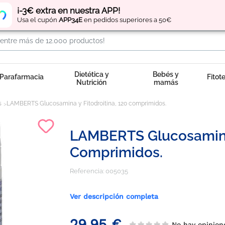
Regístrate
y obtén
puntos
por tus compras
¡-3€ extra en nuestra APP!
Usa el cupón
APP34E
en pedidos superiores a 50€
Dietética y
Bebés y
Parafarmacia
Fitot
Nutrición
mamás
s
LAMBERTS Glucosamina y Fitodroitina, 120 comprimidos.
LAMBERTS Glucosamina 
Comprimidos.
Referencia:
005035
Ver descripción completa
29,95 €
No hay opinio