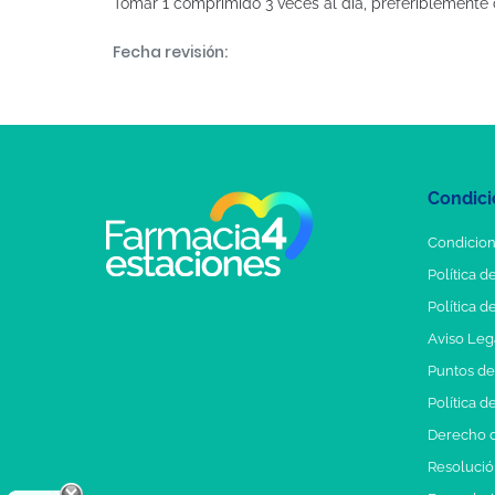
Tomar 1 comprimido 3 veces al día, preferiblemente 
Fecha revisión:
Condici
Condicion
Política d
Política d
Aviso Leg
Puntos d
Política d
Derecho d
Resolución