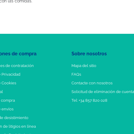
con las comidas.
ones de compra
Sobre nosotros
es de contratación
Mapa del sitio
e Privacidad
FAQs
e Cookies
Contacte con nosotros
al
Solicitud de eliminación de cuent
e compra
Tel: +34 857 820 028
e envíos
e desistimiento
 de litigios en línea