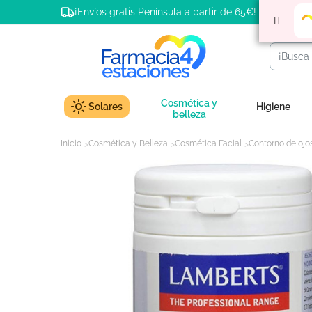
¡Envíos gratis Península a partir de 65€!
Cosmética y
Solares
Higiene
belleza
Inicio
Cosmética y Belleza
Cosmética Facial
Contorno de ojo