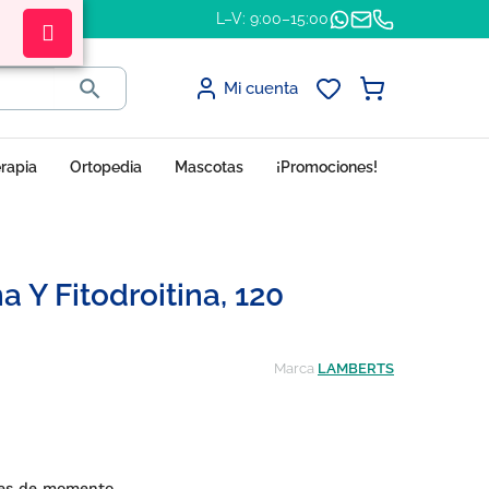
L–V: 9:00–15:00

Mi cuenta
erapia
Ortopedia
Mascotas
¡Promociones!
Y Fitodroitina, 120
Marca
LAMBERTS
nes de momento