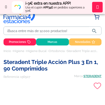
¡-3€ extra en nuestra APP!
Regístrate
y obtén
puntos
por tus compras
Usa el cupón
APP34E
en pedidos superiores a
50€

Promociones
Marcas
Novedades
Inicio
Higiene
Higiene Bucal
Ortodoncia
Steradent Triple acción plus 3 en 1, 90 comprimidos
Steradent Triple Acción Plus 3 En 1,
90 Comprimidos
Marca
STERADENT
Referencia:
156507