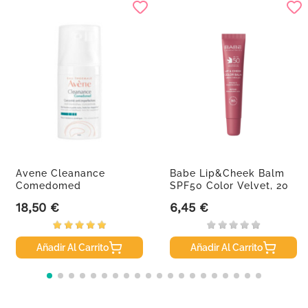
Avene Cleanance
Babe Lip&Cheek Balm
Comedomed
SPF50 Color Velvet, 20
Concentrado...
Ml
18,50 €
6,45 €
Precio
Precio
Añadir Al Carrito
Añadir Al Carrito