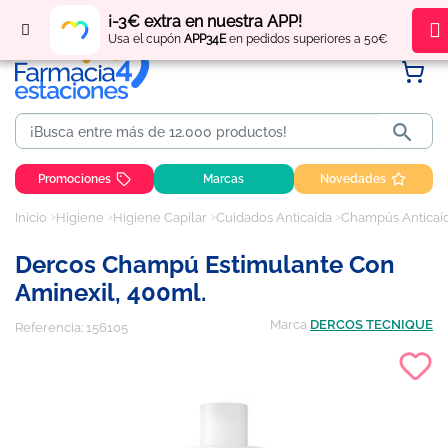
Regístrate
y obtén
puntos
por tus compras
¡-3€ extra en nuestra APP!
Usa el cupón
APP34E
en pedidos superiores a 50€

Promociones
Marcas
Novedades
Inicio
Higiene
Higiene Capilar
Cuidados Anticaída
Champús Anticaí
Dercos Champú Estimulante Con
Aminexil, 400ml.
Marca
DERCOS TECNIQUE
Referencia:
156105