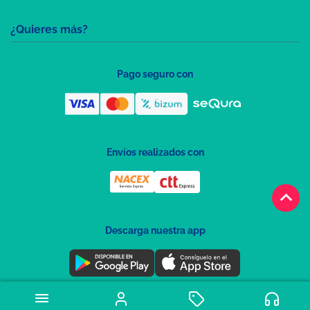
¿Quieres más?
Pago seguro con
Envíos realizados con
keyboard_arrow_up
Descarga nuestra app