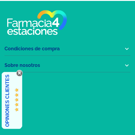

Condiciones de compra

Sobre nosotros
OPINIONES CLIENTES