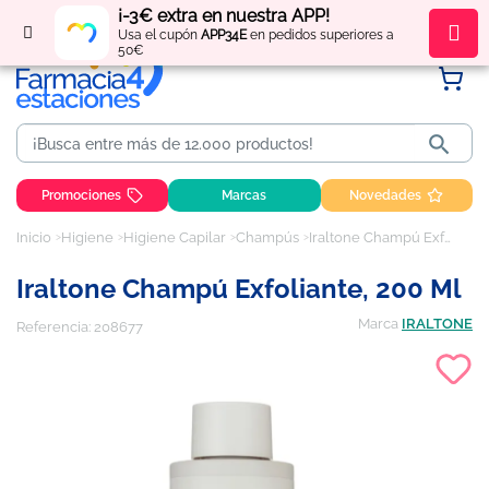
¡-3€ extra en nuestra APP!
Regístrate
y obtén
puntos
por tus compras
Usa el cupón
APP34E
en pedidos superiores a
50€

Promociones
Marcas
Novedades
Inicio
Higiene
Higiene Capilar
Champús
Iraltone Champú Exfoliante, 200 ml
Iraltone Champú Exfoliante, 200 Ml
Marca
IRALTONE
Referencia:
208677