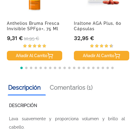
Anthelios Bruma Fresca
Iraltone AGA Plus, 60
Invisible SPF50+, 75 Ml
Cápsulas
9,31 €
32,95 €
Precio
Precio base
Precio
10,95 €
Añadir Al Carrito
Añadir Al Carrito
Descripción
Comentarios (1)
DESCRIPCIÓN
Lava suavemente y proporciona volumen y brillo al
cabello.