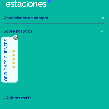

Condiciones de compra

Sobre nosotros
OPINIONES CLIENTES
¿Quieres más?