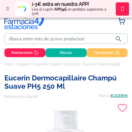
¡-3€ extra en nuestra APP!
Regístrate
y obtén
puntos
por tus compras
Usa el cupón
APP34E
en pedidos superiores a
50€

Promociones
Marcas
Novedades
Inicio
Higiene
Higiene Capilar
Champús
Eucerin Dermocapillaire Champú Suave pH5 250 ml
Eucerin Dermocapillaire Champú
Suave PH5 250 Ml
Marca
EUCERIN
Referencia:
164238