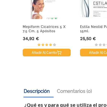
0gr.
Mepiform Cicatrices 5 X
Estila Neolid 
7.5 Cm, 5 Apósitos
15ml.
34,92 €
25,50 €
Precio
Precio
Añadir Al Carrito
Añadir Al Ca
Descripción
Comentarios (0)
¿Qué es y para qué se utiliza el pr