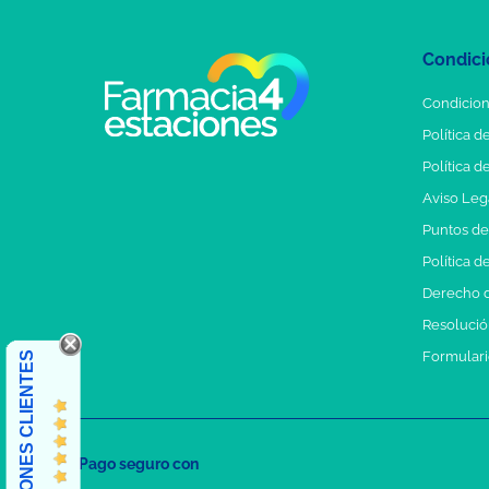
Condici
Condicion
Política d
Política d
Aviso Leg
Puntos d
Política d
Derecho d
Resolución
Formulari
OPINIONES CLIENTES
Pago seguro con