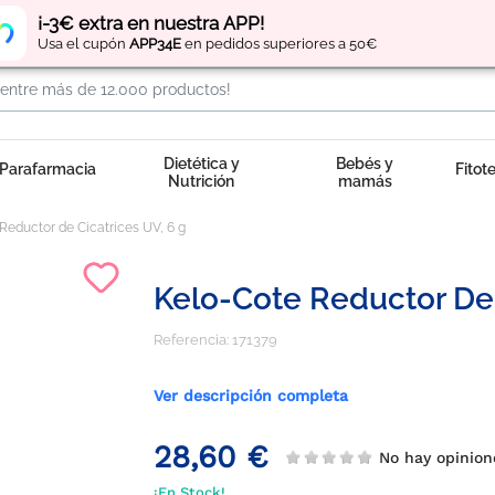
Regístrate
y obtén
puntos
por tus compras
¡-3€ extra en nuestra APP!
Usa el cupón
APP34E
en pedidos superiores a 50€
Dietética y
Bebés y
Parafarmacia
Fitot
Nutrición
mamás
Reductor de Cicatrices UV, 6 g
Kelo-Cote Reductor De 
Referencia:
171379
Ver descripción completa
28,60 €
No hay opini
¡En Stock!