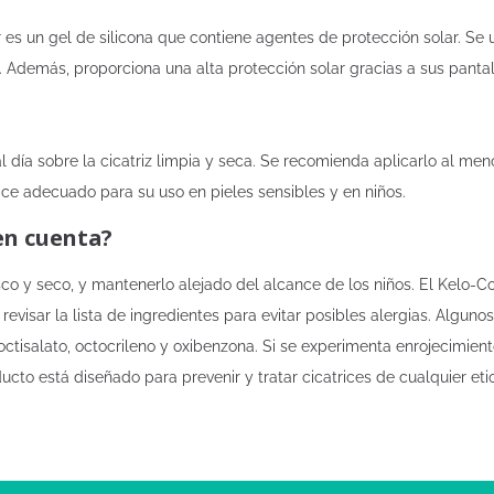
es un gel de silicona que contiene agentes de protección solar. Se ut
. Además, proporciona una alta protección solar gracias a sus pantal
al día sobre la cicatriz limpia y seca. Se recomienda aplicarlo al men
hace adecuado para su uso en pieles sensibles y en niños.
en cuenta?
sco y seco, y mantenerlo alejado del alcance de los niños. El Kelo-C
evisar la lista de ingredientes para evitar posibles alergias. Algunos
to, octisalato, octocrileno y oxibenzona. Si se experimenta enrojecimi
cto está diseñado para prevenir y tratar cicatrices de cualquier eti