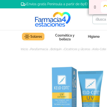
¡Envíos gratis Península a partir de 65€!
Cosmética y
Solares
Higiene
belleza
Inicio
Parafarmacia
Botiquín
Cicatrices y úlceras
Kelo-Cote 