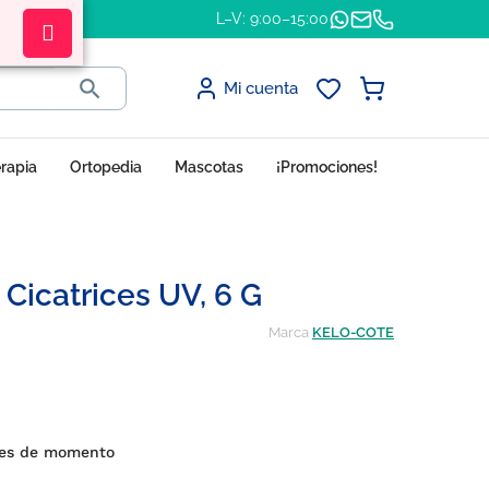
L–V: 9:00–15:00

Mi cuenta
erapia
Ortopedia
Mascotas
¡Promociones!
Cicatrices UV, 6 G
Marca
KELO-COTE
ones de momento