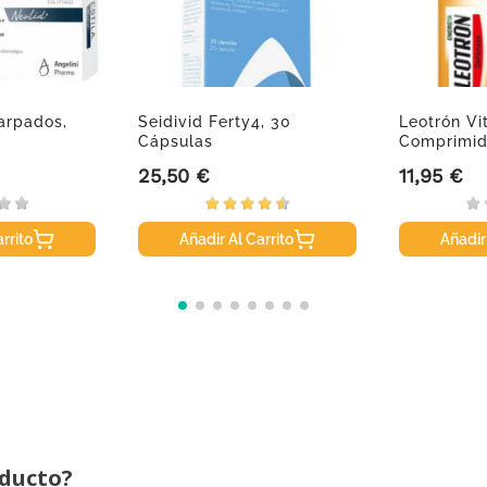
Parpados,
Seidivid Ferty4, 30
Leotrón Vi
Cápsulas
Comprimid
25,50 €
11,95 €
Precio
Precio
rrito
Añadir Al Carrito
Añadir
oducto?