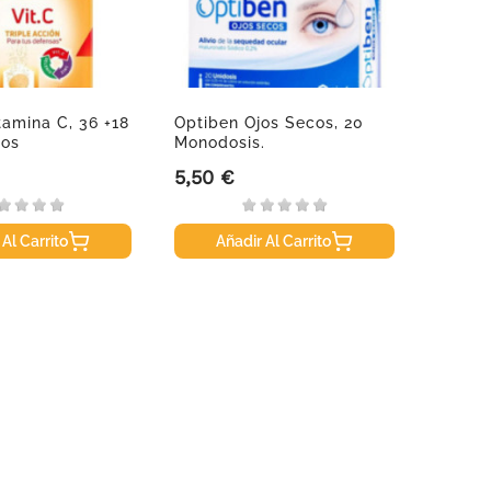
tamina C, 36 +18
Optiben Ojos Secos, 20
Marti
os
Monodosis.
DPS-Co
5,50 €
15,99
Precio
Precio
 Al Carrito
Añadir Al Carrito
A