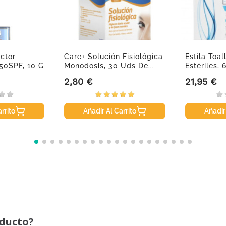
ector
Care+ Solución Fisiológica
Estila Toal
 50SPF, 10 G
Monodosis, 30 Uds De...
Estériles, 
2,80 €
21,95 €
Precio
Precio
rrito
Añadir Al Carrito
Añadir
oducto?