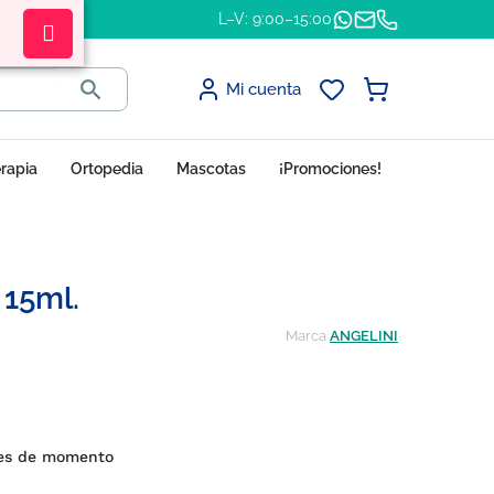
L–V: 9:00–15:00

Mi cuenta
erapia
Ortopedia
Mascotas
¡Promociones!
 15ml.
Marca
ANGELINI
es de momento