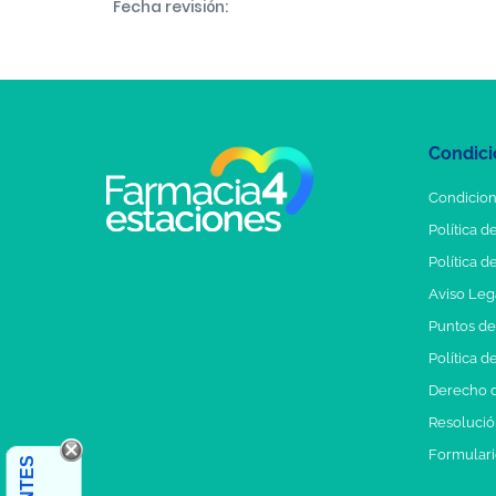
Fecha revisión:
Condici
Condicion
Política d
Política d
Aviso Leg
Puntos d
Política d
Derecho d
Resolución
Formulari