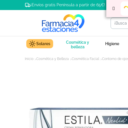
¡Envíos gratis Península a partir de 65€!
Cosmética y
Solares
Higiene
belleza
Inicio
Cosmética y Belleza
Cosmética Facial
Contorno de ojo