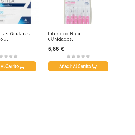
litas Oculares
Interprox Nano,
Avène 
60U.
6Unidades.
Hidrat
5,65 €
14,50
Precio
Precio
 Al Carrito
Añadir Al Carrito
A