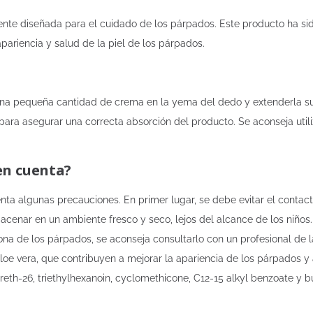
nte diseñada para el cuidado de los párpados. Este producto ha sid
pariencia y salud de la piel de los párpados.
ar una pequeña cantidad de crema en la yema del dedo y extenderla 
para asegurar una correcta absorción del producto. Se aconseja utiliz
en cuenta?
uenta algunas precauciones. En primer lugar, se debe evitar el contacto
enar en un ambiente fresco y seco, lejos del alcance de los niños.
ona de los párpados, se aconseja consultarlo con un profesional de la
loe vera, que contribuyen a mejorar la apariencia de los párpados y
reth-26, triethylhexanoin, cyclomethicone, C12-15 alkyl benzoate y b