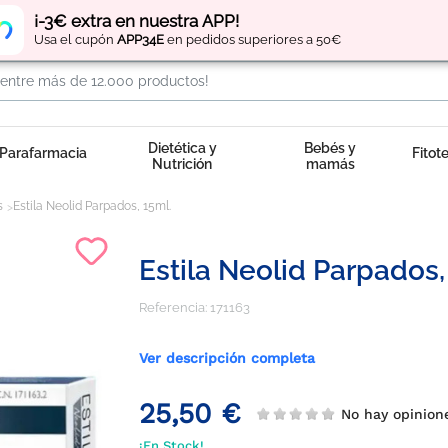
Regístrate
y obtén
puntos
por tus compras
¡-3€ extra en nuestra APP!
Usa el cupón
APP34E
en pedidos superiores a 50€
Dietética y
Bebés y
Parafarmacia
Fitot
Nutrición
mamás
s
Estila Neolid Parpados, 15ml.
Estila Neolid Parpados,
Referencia:
171163
Ver descripción completa
25,50 €
No hay opinion
¡En Stock!