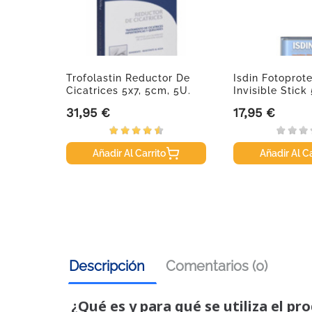
12
Trofolastin Reductor De
Isdin Fotoprot
Cicatrices 5x7, 5cm, 5U.
Invisible Stick
31,95 €
17,95 €
Precio
Precio
Añadir Al Carrito
Añadir Al Ca
Descripción
Comentarios (0)
¿Qué es y para qué se utiliza el pr