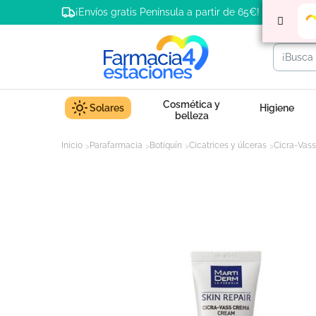
¡Envíos gratis Península a partir de 65€!
Cosmética y
Solares
Higiene
belleza
Inicio
Parafarmacia
Botiquín
Cicatrices y úlceras
Cicra-Vass