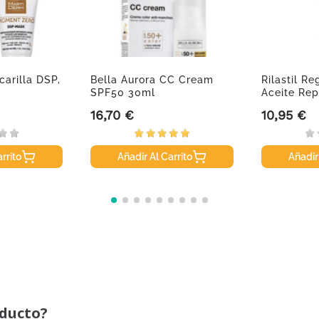
arilla DSP,
Bella Aurora CC Cream
Rilastil R
SPF50 30ml
Aceite Rep
16,70 €
10,95 €
Precio
Precio
rrito
Añadir Al Carrito
Añadir
oducto?