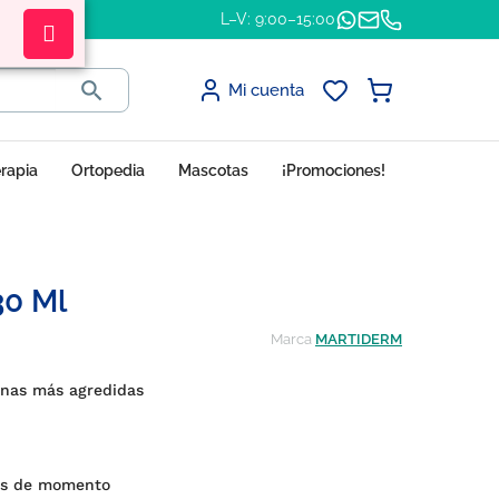
L–V: 9:00–15:00

Mi cuenta
erapia
Ortopedia
Mascotas
¡Promociones!
30 Ml
Marca
MARTIDERM
zonas más agredidas
nes de momento