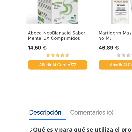
m GF
Aboca NeoBianacid Sabor
Martiderm Masc
les...
Menta, 45 Comprimidos
30 Ml
14,50 €
46,89 €
Precio
Precio
Añadir Al Carrito
Añadir Al Ca
Descripción
Comentarios (0)
¿Qué es y para qué se utiliza el pr