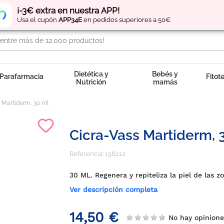
Regístrate
y obtén
puntos
por tus compras
¡-3€ extra en nuestra APP!
Usa el cupón
APP34E
en pedidos superiores a 50€
Dietética y
Bebés y
Parafarmacia
Fitot
Nutrición
mamás
 Martiderm, 30 ml
Cicra-Vass Martiderm, 
Referencia:
158212
30 ML. Regenera y repiteliza la piel de las 
Ver descripción completa
14,50 €
No hay opinio