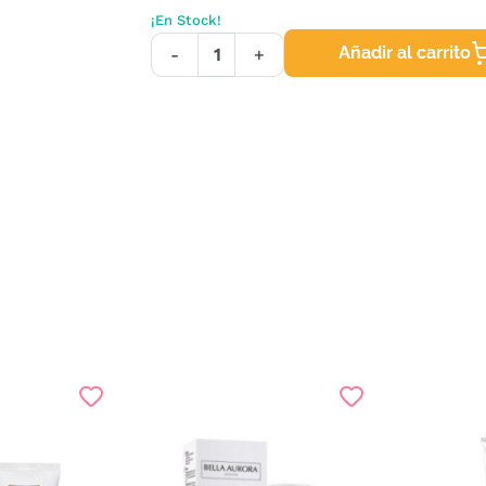
¡En Stock!
Añadir al carrito
-
+