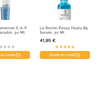
egenerum E-A-P
La Roche-Posay Hyalu B5
NAN 3
arador, 30 Ml.
Serum, 30 Ml
41,95 €
20,95
Precio
Precio
 Al Carrito
Añadir Al Carrito
A