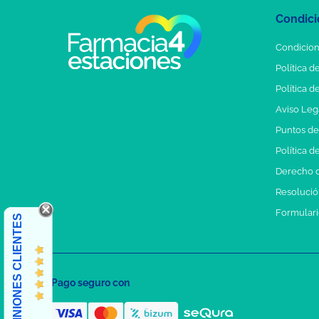
Condici
Condicion
Política d
Política d
Aviso Leg
Puntos d
Política d
Derecho d
Resolución
Formulari
OPINIONES CLIENTES
Pago seguro con