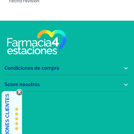
Fecha revisión:

Condiciones de compra

Sobre nosotros
OPINIONES CLIENTES