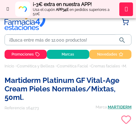
¡-3€ extra en nuestra APP!
Regístrate
y obtén
puntos
por tus compras
Usa el cupón
APP34E
en pedidos superiores a
50€

Promociones
Marcas
Novedades
Inicio
Cosmética y Belleza
Cosmética Facial
Cremas faciales
Martiderm Platinum GF Vital-Age Cream Pieles Normales/Mixtas, 50ml.
Martiderm Platinum GF Vital-Age
Cream Pieles Normales/Mixtas,
50ml.
Marca
MARTIDERM
Referencia:
164273