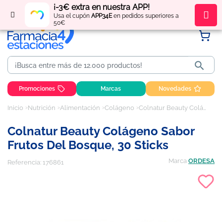
¡-3€ extra en nuestra APP!
Regístrate
y obtén
puntos
por tus compras
Usa el cupón
APP34E
en pedidos superiores a
50€

Promociones
Marcas
Novedades
Inicio
Nutrición
Alimentación
Colágeno
Colnatur Beauty Colágeno Sabor Frutos del Bosque, 30 sticks
Colnatur Beauty Colágeno Sabor
Frutos Del Bosque, 30 Sticks
Marca
ORDESA
Referencia:
176861