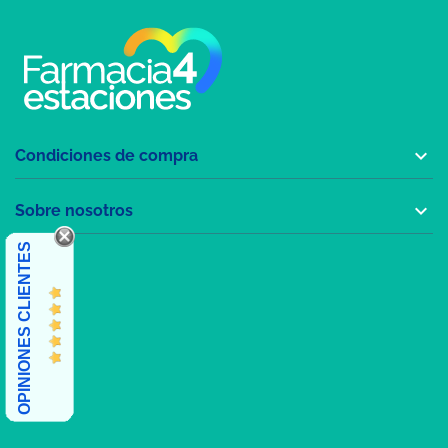

Condiciones de compra

Sobre nosotros
OPINIONES CLIENTES