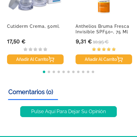
Cutiderm Crema, 50ml.
Anthelios Bruma Fresca
Invisible SPF50+, 75 Ml
17,50 €
9,31 €
Precio
Precio
Precio base
10,95 €
Añadir Al Carrito
Añadir Al Carrito
Comentarios (0)
Pulse Aquí Para Dejar Su Opinión