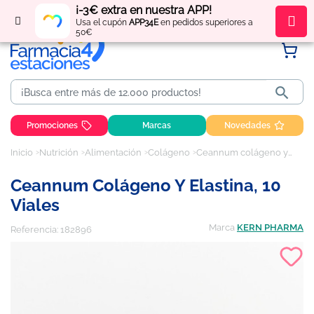
¡-3€ extra en nuestra APP!
Regístrate
y obtén
puntos
por tus compras
Usa el cupón
APP34E
en pedidos superiores a
50€

Promociones
Marcas
Novedades
Inicio
Nutrición
Alimentación
Colágeno
Ceannum colágeno y elastina, 10 viales
Ceannum Colágeno Y Elastina, 10
Viales
Marca
KERN PHARMA
Referencia:
182896