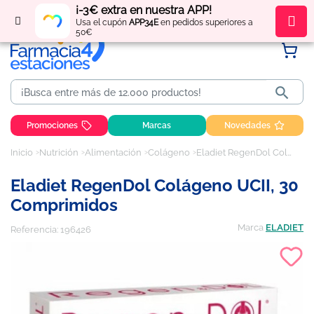
¡-3€ extra en nuestra APP!
Regístrate
y obtén
puntos
por tus compras
Usa el cupón
APP34E
en pedidos superiores a
50€

Promociones
Marcas
Novedades
Inicio
Nutrición
Alimentación
Colágeno
Eladiet RegenDol Colágeno UCII, 30 Comprimidos
Eladiet RegenDol Colágeno UCII, 30
Comprimidos
Marca
ELADIET
Referencia:
196426