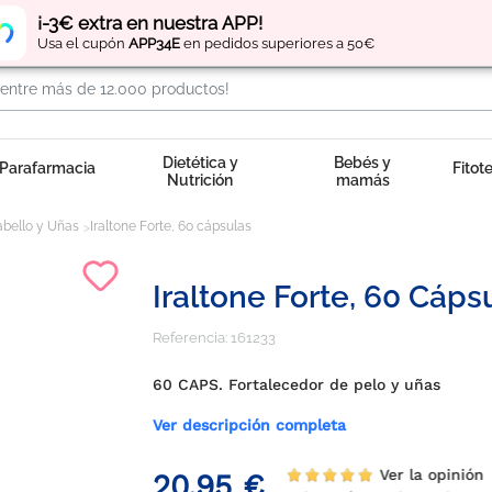
Regístrate
y obtén
puntos
por tus compras
¡-3€ extra en nuestra APP!
Usa el cupón
APP34E
en pedidos superiores a 50€
Dietética y
Bebés y
Parafarmacia
Fitot
Nutrición
mamás
abello y Uñas
Iraltone Forte, 60 cápsulas
Iraltone Forte, 60 Cáps
Referencia:
161233
60 CAPS. Fortalecedor de pelo y uñas
Ver descripción completa
Ver la opinión
20,95 €