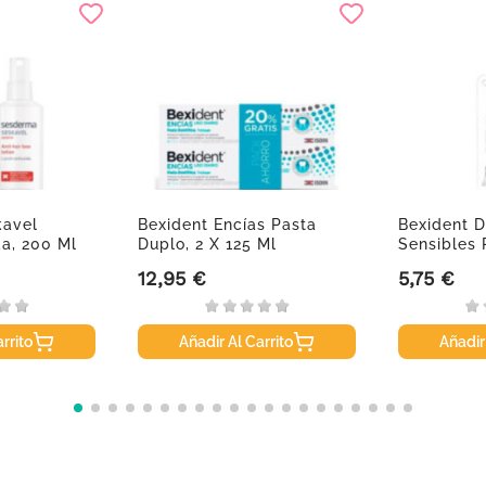
kavel
Bexident Encías Pasta
Bexident D
da, 200 Ml
Duplo, 2 X 125 Ml
Sensibles 
12,95 €
5,75 €
Precio
Precio
rrito
Añadir Al Carrito
Añadir