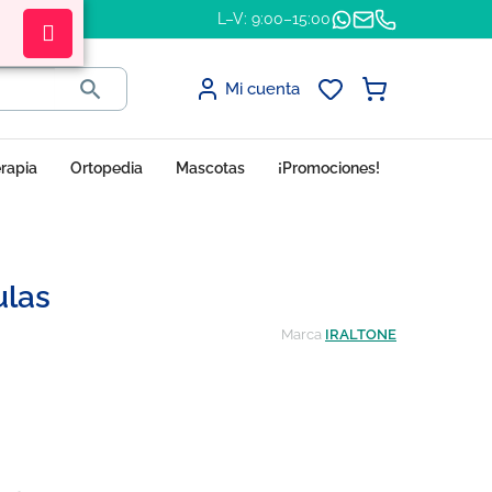
L–V: 9:00–15:00

Mi cuenta
erapia
Ortopedia
Mascotas
¡Promociones!
ulas
Marca
IRALTONE