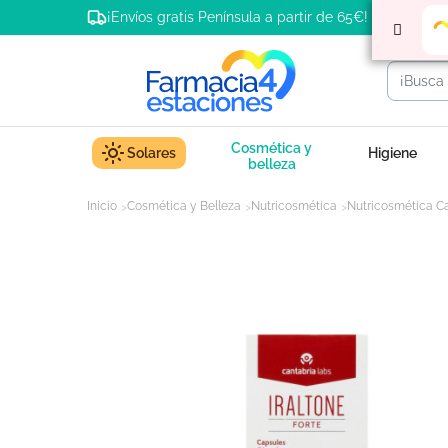
¡Envíos gratis Península a partir de 65€!
Cosmética y
Solares
Higiene
belleza
Inicio
Cosmética y Belleza
Nutricosmética
Nutricosmética C