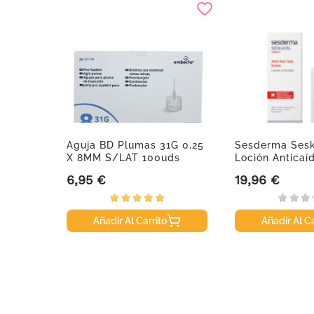
otect 2
Aguja BD Plumas 31G 0,25
Sesderma Ses
des.
X 8MM S/LAT 100uds
Loción Anticaí
6,95 €
19,96 €
Precio
Precio
Añadir Al Carrito
Añadir Al Ca