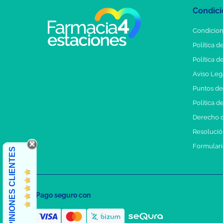
Condici
Condicion
Política d
Política d
Aviso Leg
Puntos d
Política d
Derecho d
Resolución
Formulari
OPINIONES CLIENTES
Pago seguro con