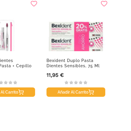
ientes
Bexident Duplo Pasta
Weled
Pasta + Cepillo
Dientes Sensibles, 75 Ml
Calman
11,95 €
12,40
Precio
Precio
 Al Carrito
Añadir Al Carrito
A