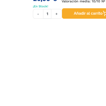
Valoración media:
10
/10 Nº
¡En Stock!
Añadir al carrito
-
+