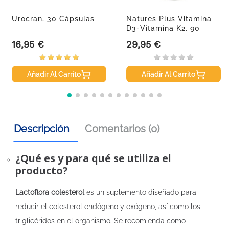
Urocran, 30 Cápsulas
Natures Plus Vitamina
D3-Vitamina K2, 90
Cápsulas.
16,95 €
29,95 €
Precio
Precio
Añadir Al Carrito
Añadir Al Carrito
Descripción
Comentarios (0)
¿Qué es y para qué se utiliza el
producto?
Lactoflora colesterol
es un suplemento diseñado para
reducir el colesterol endógeno y exógeno, así como los
triglicéridos en el organismo. Se recomienda como