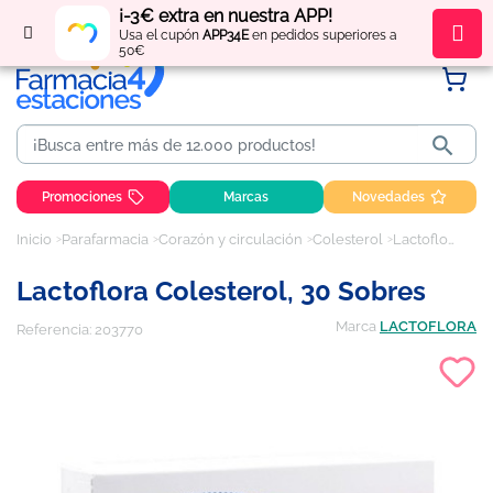
¡-3€ extra en nuestra APP!
Regístrate
y obtén
puntos
por tus compras
Usa el cupón
APP34E
en pedidos superiores a
50€

Promociones
Marcas
Novedades
Inicio
Parafarmacia
Corazón y circulación
Colesterol
Lactoflora Colesterol, 30 sobres
Lactoflora Colesterol, 30 Sobres
Marca
LACTOFLORA
Referencia:
203770