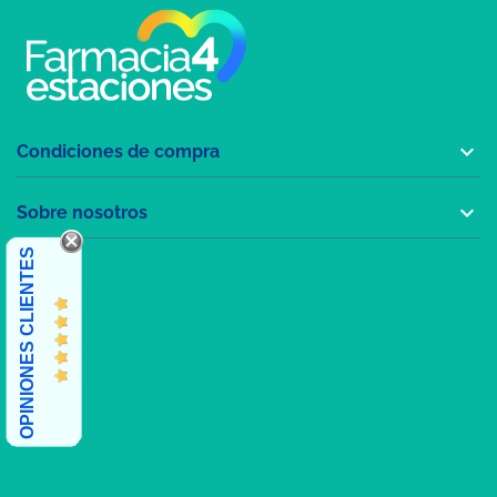

Condiciones de compra

Sobre nosotros
OPINIONES CLIENTES