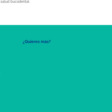
 salud bucodental.
¿Quieres más?
a