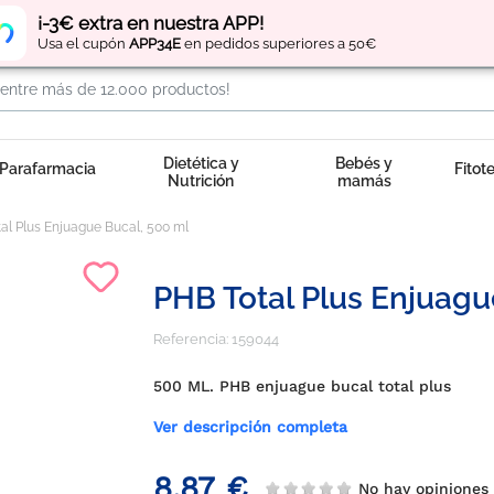
Regístrate
y obtén
puntos
por tus compras
¡-3€ extra en nuestra APP!
Usa el cupón
APP34E
en pedidos superiores a 50€
Dietética y
Bebés y
Parafarmacia
Fitot
Nutrición
mamás
al Plus Enjuague Bucal, 500 ml
PHB Total Plus Enjuagu
Referencia:
159044
500 ML. PHB enjuague bucal total plus
Ver descripción completa
8,87 €
No hay opinione