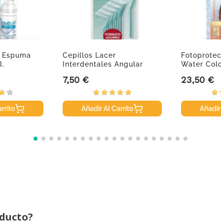
o Espuma
Cepillos Lacer
Fotoprotec
l.
Interdentales Angular
Water Colo
Extrafino....
7,50 €
23,50 €
Precio
Precio
rrito
Añadir Al Carrito
Añadir
oducto?