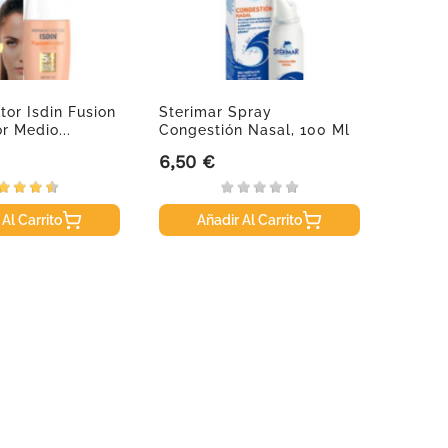
tor Isdin Fusion
Sterimar Spray
Nutira
r Medio...
Congestión Nasal, 100 Ml
6,50 €
10,95
Precio
Precio
 Al Carrito
Añadir Al Carrito
A