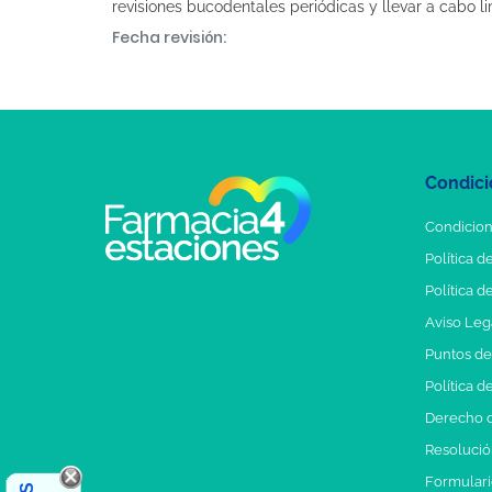
revisiones bucodentales periódicas y llevar a cabo 
Fecha revisión:
Condici
Condicion
Política d
Política d
Aviso Leg
Puntos d
Política d
Derecho d
Resolución
Formulari