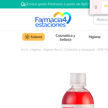
¡Envíos gratis Península a partir de 65€!
Cosmética y
Solares
Higiene
belleza
Inicio
Higiene
Higiene Bucal
Colutorios y enjuagues
PHB Tot