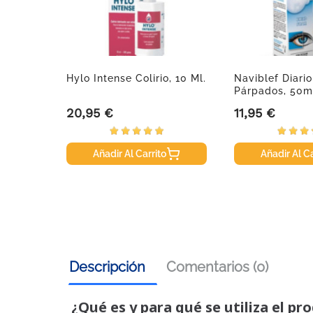
ene
Hylo Intense Colirio, 10 Ml.
Naviblef Diari
Párpados, 50m
20,95 €
11,95 €
Precio
Precio
Añadir Al Carrito
Añadir Al Ca
Descripción
Comentarios (0)
¿Qué es y para qué se utiliza el pr