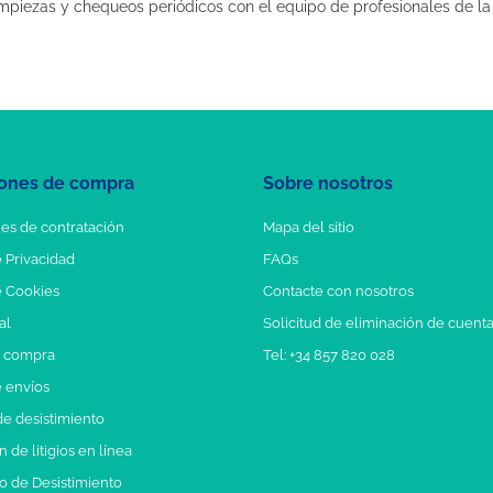
limpiezas y chequeos periódicos con el equipo de profesionales de la
ones de compra
Sobre nosotros
es de contratación
Mapa del sitio
e Privacidad
FAQs
e Cookies
Contacte con nosotros
al
Solicitud de eliminación de cuent
e compra
Tel: +34 857 820 028
e envíos
e desistimiento
 de litigios en línea
o de Desistimiento