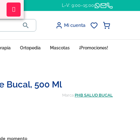
L–V: 9:00–15:00

Mi cuenta
erapia
Ortopedia
Mascotas
¡Promociones!
e Bucal, 500 Ml
Marca
PHB SALUD BUCAL
s de momento