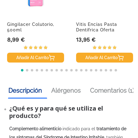
Gingilacer Colutorio,
Vitis Encías Pasta
500ml
Dentífrica Oferta
Duplo,...
8,99 €
13,95 €
Precio
Precio
Añadir Al Carrito
Añadir Al Carrito
Descripción
Alérgenos
Comentarios (1)
¿Qué es y para qué se utiliza el
producto?
Complemento alimenticio
indicado para el
tratamiento de
los síntomas del Síndrome de Intestino Irritable
, también