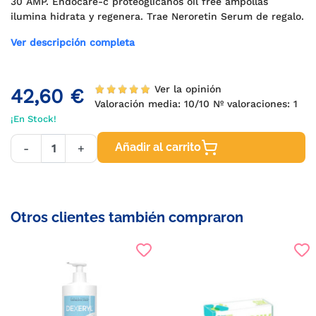
30 AMP. Endocare-c proteoglicanos oil free ampollas
ilumina hidrata y regenera. Trae Neroretin Serum de regalo.
Ver descripción completa
Ver la opinión
42,60 €
Valoración media:
10
/10 Nº valoraciones:
1
¡En Stock!
Añadir al carrito
-
+
Otros clientes también compraron