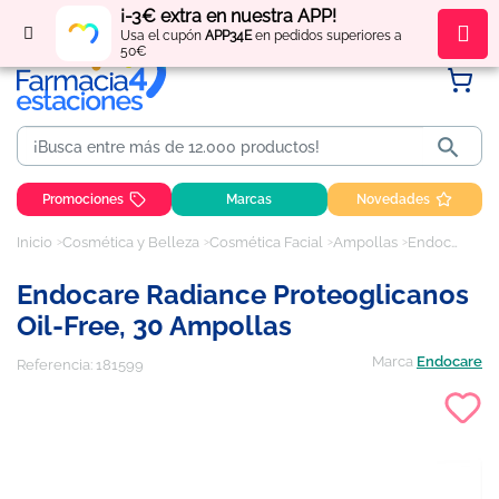
¡-3€ extra en nuestra APP!
Regístrate
y obtén
puntos
por tus compras
Usa el cupón
APP34E
en pedidos superiores a
50€

Promociones
Marcas
Novedades
Inicio
Cosmética y Belleza
Cosmética Facial
Ampollas
Endocare Radiance Proteoglicanos oil-free, 30 ampollas
Endocare Radiance Proteoglicanos
Oil-Free, 30 Ampollas
Marca
Endocare
Referencia:
181599