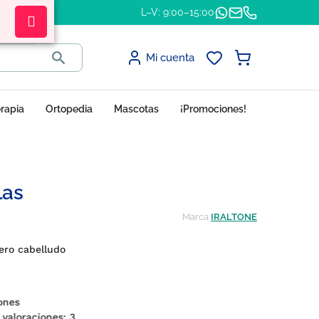
L–V: 9:00–15:00

Mi cuenta
erapia
Ortopedia
Mascotas
¡Promociones!
las
Marca
IRALTONE
uero cabelludo
iones
 valoraciones:
3