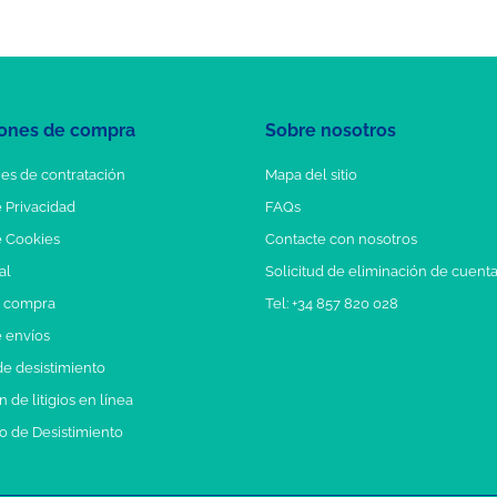
ones de compra
Sobre nosotros
es de contratación
Mapa del sitio
e Privacidad
FAQs
e Cookies
Contacte con nosotros
al
Solicitud de eliminación de cuent
e compra
Tel: +34 857 820 028
e envíos
e desistimiento
 de litigios en línea
o de Desistimiento