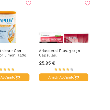
thicare Con
Arkosterol Plus, 30+30
Vitis 
bor Limón, 326g.
Cápsulas.
Bucal,
25,95 €
15,70
Precio
Precio
 Al Carrito
Añadir Al Carrito
A