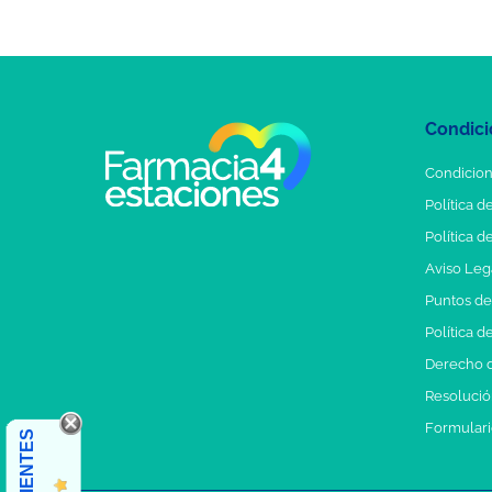
Condici
Condicion
Política d
Política d
Aviso Leg
Puntos d
Política d
Derecho d
Resolución
Formulari