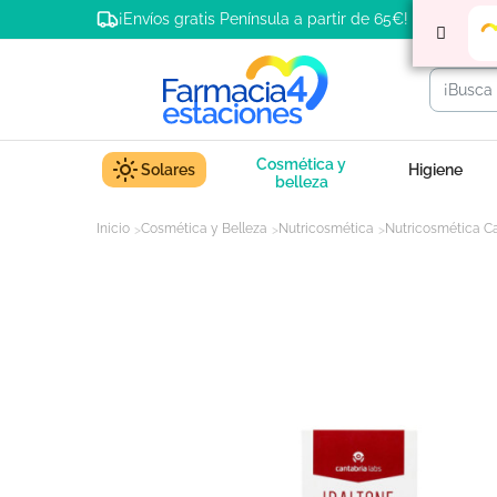
¡Envíos gratis Península a partir de 65€!
Cosmética y
Solares
Higiene
belleza
Inicio
Cosmética y Belleza
Nutricosmética
Nutricosmética C