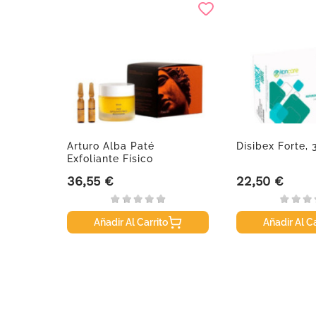
 AR CC
Arturo Alba Paté
Disibex Forte, 
..
Exfoliante Físico
Renovador, 50 G
36,55 €
22,50 €
Precio
Precio
Añadir Al Carrito
Añadir Al Ca