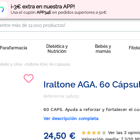
Regístrate
y obtén
puntos
por tus compras
¡-3€ extra en nuestra APP!
Usa el cupón
APP34E
en pedidos superiores a 50€
Dietética y
Bebés y
Parafarmacia
Fitot
Nutrición
mamás
abello y Uñas
Iraltone AGA, 60 cápsulas
Iraltone AGA, 60 Cápsu
Referencia:
246253
60 CAPS. Ayuda a reforzar y fortalecer el c
Ver descripción completa
Ver las 3 opin
24,50 €
Valoración media:
7.3
/10 Nº