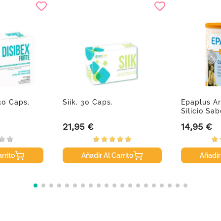
30 Caps.
Siik, 30 Caps.
Epaplus Ar
Silicio Sa
21,95 €
14,95 €
Precio
Precio
rrito
Añadir Al Carrito
Añadir