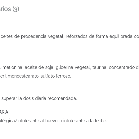
ios (3)
ites de procedencia vegetal, reforzados de forma equilibrada con
-metionina, aceite de soja, glicerina vegetal, taurina, concentrado de
ceril monoestearato, sulfato ferroso.
 superar la dosis diaria recomendada.
ARIA
rgica/intolerante al huevo, o intolerante a la leche.