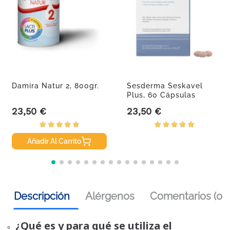
Damira Natur 2, 800gr.
Sesderma Seskavel
Plus, 60 Cápsulas
23,50 €
23,50 €
Precio
Precio
Añadir Al Carrito
Descripción
Alérgenos
Comentarios (0)
¿Qué es y para qué se utiliza el