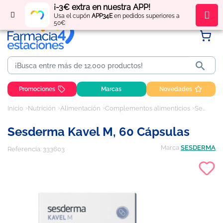
¡-3€ extra en nuestra APP!
Regístrate
y obtén
puntos
por tus compras
Usa el cupón
APP34E
en pedidos superiores a
50€

Promociones
Marcas
Novedades
Inicio
Nutrición
Alimentación
Complementos alimenticios
Sesderma Kavel M, 60 cápsulas
Sesderma Kavel M, 60 Cápsulas
Marca
SESDERMA
Referencia:
333603