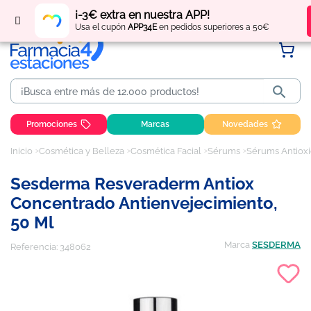
Regístrate
y obtén
puntos
por tus compras
¡-3€ extra en nuestra APP!
Usa el cupón
APP34E
en pedidos superiores a 50€

Promociones
Marcas
Novedades
Inicio
Cosmética y Belleza
Cosmética Facial
Sérums
Sérums Antiox
Sesderma Resveraderm Antiox
Concentrado Antienvejecimiento,
50 Ml
Marca
SESDERMA
Referencia:
348062