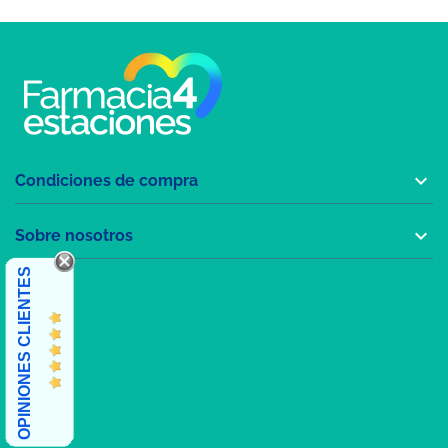

Condiciones de compra

Sobre nosotros
OPINIONES CLIENTES