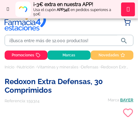
¡-3€ extra en nuestra APP!
Regístrate
y obtén
puntos
por tus compras
Usa el cupón
APP34E
en pedidos superiores a
50€

Promociones
Marcas
Novedades
Inicio
Nutrición
Vitaminas y minerales
Defensas
Redoxon Extra Defensas, 30 comprimidos
Redoxon Extra Defensas, 30
Comprimidos
Marca
BAYER
Referencia:
159324