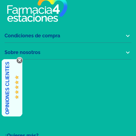

Condiciones de compra

Sobre nosotros
OPINIONES CLIENTES
¿Quieres más?