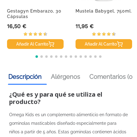
Gestagyn Embarazo, 30
Mustela Babygel, 750ml.
Cápsulas
16,50 €
11,95 €
Precio
Precio
Añadir Al Carrito
Añadir Al Carrito
Descripción
Alérgenos
Comentarios (0)
¿Qué es y para qué se utiliza el
producto?
Omega Kids es un complemento alimenticio en formato de
gominolas masticables diseñado especialmente para
niños a partir de 5 años. Estas gominolas contienen ácidos