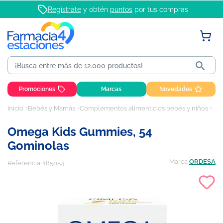
Regístrate
y obtén
puntos
por tus compras

Promociones
Marcas
Novedades
Inicio
Bebés y Mamás
Complementos alimenticios bebés y niños
Ome
Omega Kids Gummies, 54
Gominolas
Marca
ORDESA
Referencia:
185054