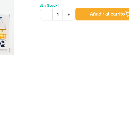
¡En Stock!
Añadir al carrito
-
+