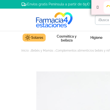
¡Envíos gratis Península a partir de 65€!
Cosmética y
Solares
Higiene
belleza
Inicio
Bebés y Mamás
Complementos alimenticios bebés y ni