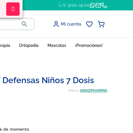
L–V: 9:00–15:00

Mi cuenta
erapia
Ortopedia
Mascotas
¡Promociones!
Y Defensas Niños 7 Dosis
Marca
ARKOPHARMA
es de momento