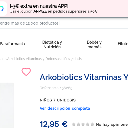
Regístrate
y obtén
puntos
por tus compras
¡-3€ extra en nuestra APP!
Usa el cupón
APP34E
en pedidos superiores a 50€
Dietética y
Bebés y
Parafarmacia
Fitot
Nutrición
mamás
ños
Arkobiotics Vitaminas y Defensas niños 7 dosis
Arkobiotics Vitaminas 
Referencia:
156285
NIÑOS 7 UNIDOSIS
Ver descripción completa
12,95 €
No hay opinion