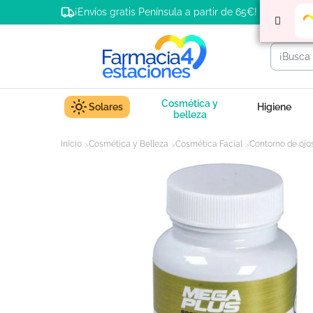
¡Envíos gratis Península a partir de 65€!
Cosmética y
Solares
Higiene
belleza
Inicio
Cosmética y Belleza
Cosmética Facial
Contorno de ojo