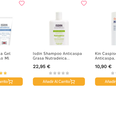
ca Gel
Isdin Shampoo Anticaspa
Kin Caspi
50 Ml
Grasa Nutradeica...
Anticaspa
22,95 €
10,90 €
Precio
Precio
rrito
Añadir Al Carrito
Añadir