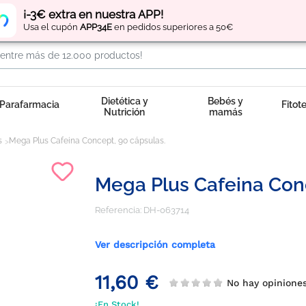
Regístrate
y obtén
puntos
por tus compras
¡-3€ extra en nuestra APP!
Usa el cupón
APP34E
en pedidos superiores a 50€
Dietética y
Bebés y
Parafarmacia
Fitot
Nutrición
mamás
s
Mega Plus Cafeina Concept, 90 cápsulas.
Mega Plus Cafeina Con
Referencia:
DH-063714
Ver descripción completa
11,60 €
No hay opinion
¡En Stock!