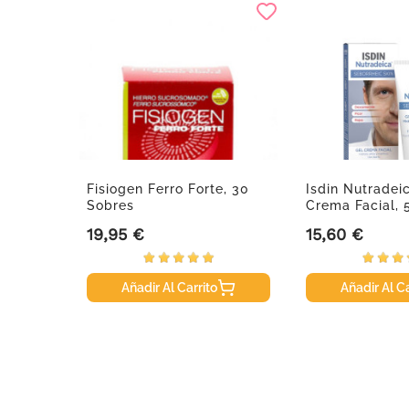
Fisiogen Ferro Forte, 30
Isdin Nutradei
Sobres
Crema Facial, 
19,95 €
15,60 €
Precio
Precio
Añadir Al Carrito
Añadir Al Ca