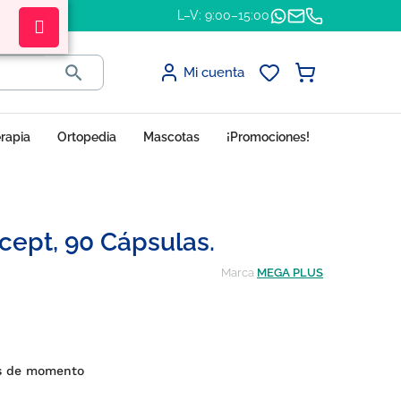
L–V: 9:00–15:00

Mi cuenta
erapia
Ortopedia
Mascotas
¡Promociones!
cept, 90 Cápsulas.
Marca
MEGA PLUS
es de momento