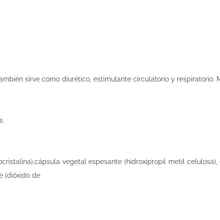
ambién sirve como diurético, estimulante circulatorio y respiratorio. 
s.
ocristalina),cápsula vegetal espesante (hidroxipropil metil celulosa),
e (dióxido de