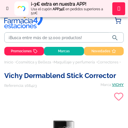
¡-3€ extra en nuestra APP!
Regístrate
y obtén
puntos
por tus compras
Usa el cupón
APP34E
en pedidos superiores a
50€

Promociones
Marcas
Novedades
Inicio
Cosmética y Belleza
Maquillaje y perfumería
Correctores
Vic
Vichy Dermablend Stick Corrector
Marca
VICHY
Referencia:
168423