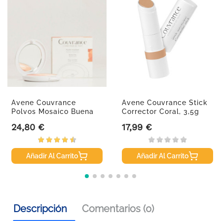
Avene Couvrance
Avene Couvrance Stick
Polvos Mosaico Buena
Corrector Coral, 3,5g
Cara, 10g.
24,80 €
17,99 €
Precio
Precio
Añadir Al Carrito
Añadir Al Carrito
Descripción
Comentarios (0)