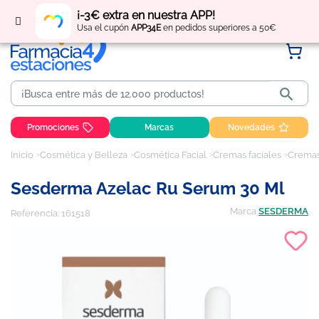
Regístrate
y obtén
puntos
por tus compras
¡-3€ extra en nuestra APP!
Usa el cupón
APP34E
en pedidos superiores a 50€

Promociones
Marcas
Novedades
Inicio
Cosmética y Belleza
Cosmética Facial
Cremas faciales
Cremas
Sesderma Azelac Ru Serum 30 Ml
Marca
SESDERMA
Referencia:
161518