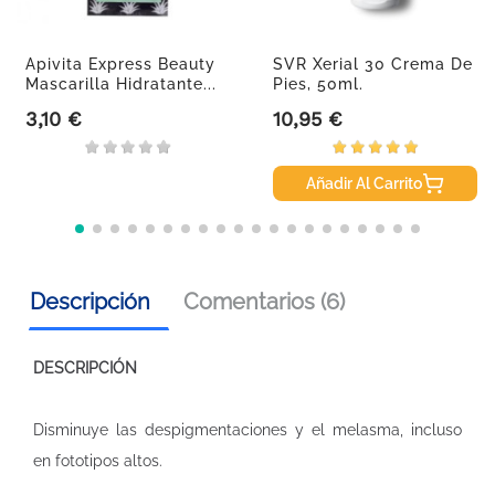
Apivita Express Beauty
SVR Xerial 30 Crema De
Mascarilla Hidratante...
Pies, 50ml.
3,10 €
10,95 €
Precio
Precio
Añadir Al Carrito
Descripción
Comentarios (6)
DESCRIPCIÓN
Disminuye las despigmentaciones y el melasma, incluso
en fototipos altos.