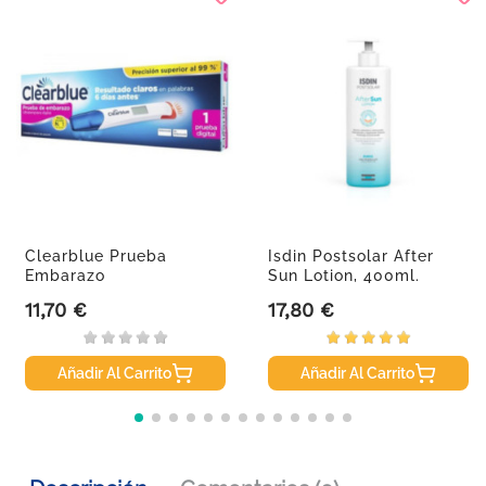
Clearblue Prueba
Isdin Postsolar After
Embarazo
Sun Lotion, 400ml.
Ultratemprana...
11,70 €
17,80 €
Precio
Precio
Añadir Al Carrito
Añadir Al Carrito