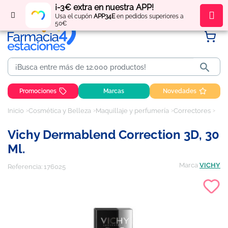
¡-3€ extra en nuestra APP!
Regístrate
y obtén
puntos
por tus compras
Usa el cupón
APP34E
en pedidos superiores a
50€

Promociones
Marcas
Novedades
Inicio
Cosmética y Belleza
Maquillaje y perfumería
Correctores
Vic
Vichy Dermablend Correction 3D, 30
Ml.
Marca
VICHY
Referencia:
176025