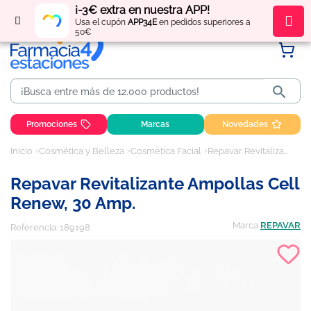
¡-3€ extra en nuestra APP!
Regístrate
y obtén
puntos
por tus compras
Usa el cupón
APP34E
en pedidos superiores a
50€

Promociones
Marcas
Novedades
Inicio
Cosmética y Belleza
Cosmética Facial
Repavar Revitalizante Ampollas Cell Renew, 30 Amp.
Repavar Revitalizante Ampollas Cell
Renew, 30 Amp.
Marca
REPAVAR
Referencia:
189198