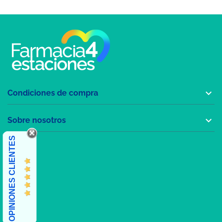

Condiciones de compra

Sobre nosotros
OPINIONES CLIENTES