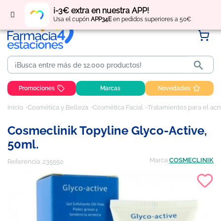
Regístrate
y obtén
puntos
por tus compras
¡-3€ extra en nuestra APP!
Usa el cupón
APP34E
en pedidos superiores a 50€

Promociones
Marcas
Novedades
Inicio
Cosmética y Belleza
Cosmética Facial
Tratamientos para el acn
Cosmeclinik Topyline Glyco-Active,
50ml.
Marca
COSMECLINIK
Referencia:
235550