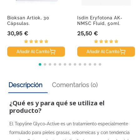
Bioksan Artiok, 30
Isdin Eryfotona AK-
Cápsulas.
NMSC Fluid, 50ml.
30,95 €
25,50 €
Precio
Precio
Añadir Al Carrito
Añadir Al Carrito
Descripción
Comentarios (0)
¿Qué es y para qué se utiliza el
producto?
El Topyline Glyco-Active es un tratamiento especialmente
formulado para pieles grasas, seborreicas y con tendencia