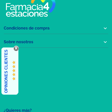

Condiciones de compra

Sobre nosotros
OPINIONES CLIENTES
¿Quieres más?