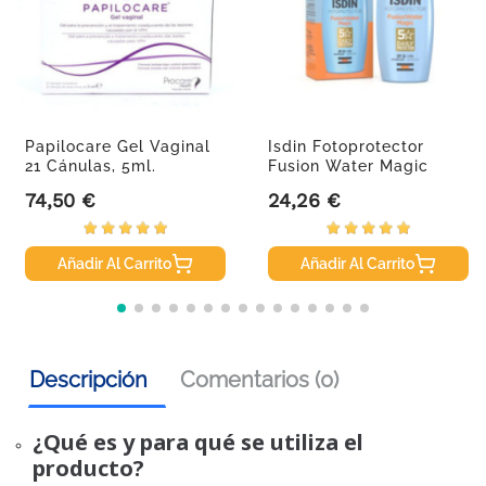
Papilocare Gel Vaginal
Isdin Fotoprotector
21 Cánulas, 5ml.
Fusion Water Magic
SPF50,...
74,50 €
24,26 €
Precio
Precio
Añadir Al Carrito
Añadir Al Carrito
Descripción
Comentarios (0)
¿Qué es y para qué se utiliza el
producto?