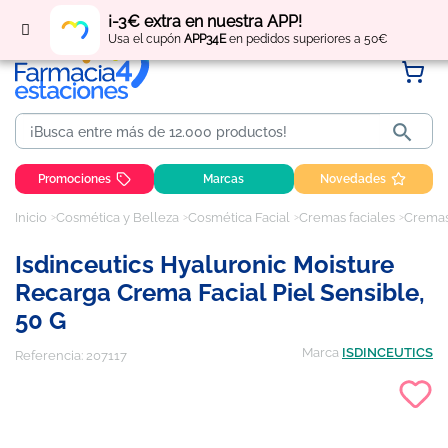
Regístrate
y obtén
puntos
por tus compras
¡-3€ extra en nuestra APP!
Usa el cupón
APP34E
en pedidos superiores a 50€

Promociones
Marcas
Novedades
Inicio
Cosmética y Belleza
Cosmética Facial
Cremas faciales
Cremas 
Isdinceutics Hyaluronic Moisture
Recarga Crema Facial Piel Sensible,
50 G
Marca
ISDINCEUTICS
Referencia:
207117