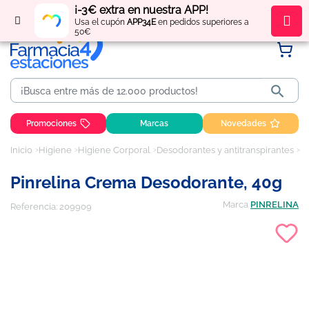
¡-3€ extra en nuestra APP!
Regístrate
y obtén
puntos
por tus compras
Usa el cupón
APP34E
en pedidos superiores a
50€

Promociones
Marcas
Novedades
Inicio
Higiene
Higiene Corporal
Desodorantes y antitranspirantes
Pi
Pinrelina Crema Desodorante, 40g
Marca
PINRELINA
Referencia:
209909