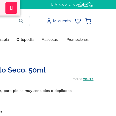
L–V: 9:00–15:00

Mi cuenta
erapia
Ortopedia
Mascotas
¡Promociones!
to Seco, 50ml
Marca
VICHY
h, para pieles muy sensibles o depiladas
es