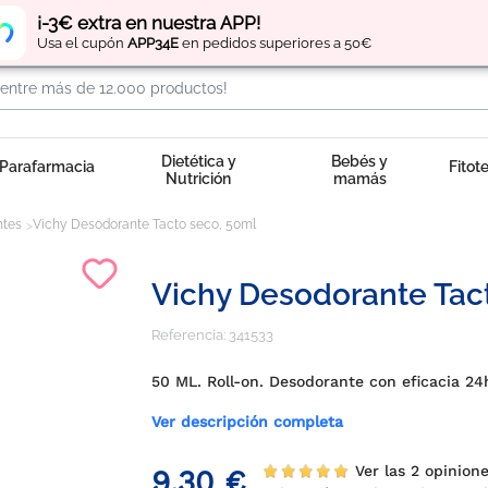
Regístrate
y obtén
puntos
por tus compras
¡-3€ extra en nuestra APP!
Usa el cupón
APP34E
en pedidos superiores a 50€
Dietética y
Bebés y
Parafarmacia
Fitot
Nutrición
mamás
ntes
Vichy Desodorante Tacto seco, 50ml
Vichy Desodorante Tac
Referencia:
341533
50 ML. Roll-on. Desodorante con eficacia 24
Ver descripción completa
Ver las 2 opinion
9,30 €