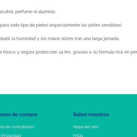
lcohol, perfume ni aluminio.
ara todo tipo de pieles (especialmente las pieles sensibles).
batir la humedad y los malos olores tras una larga jornada.
a fresca y segura protección 24 hrs. gracias a su fórmula rica en pe
ones de compra
Sobre nosotros
es de contratación
Mapa del sitio
e Privacidad
FAQs