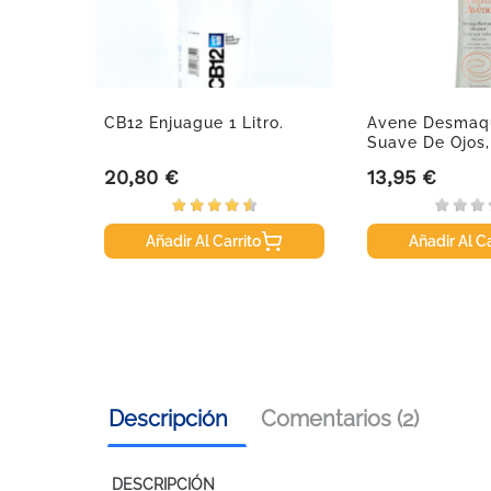
r Spray
CB12 Enjuague 1 Litro.
Avene Desmaqu
n...
Suave De Ojos,
20,80 €
13,95 €
Precio
Precio
Añadir Al Carrito
Añadir Al Ca
Descripción
Comentarios (2)
DESCRIPCIÓN